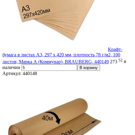
Крафт-
бумага в листах А3, 297 х 420 мм, плотность 78 г/м2, 100
52
листов, Марка А (Коммунар), BRAUBERG, 440149
273
в
наличии
В корзину
Артикул: 440148