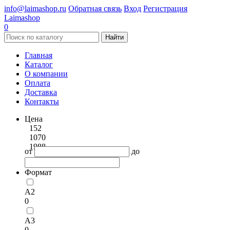
info@laimashop.ru
Обратная связь
Вход
Регистрация
Laimashop
0
Найти
Главная
Каталог
О компании
Оплата
Доставка
Контакты
Цена
152
1070
1988
от
до
Формат
А2
0
А3
0