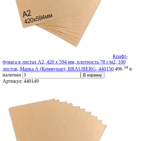
Крафт-
бумага в листах А2, 420 х 594 мм, плотность 78 г/м2, 100
34
листов, Марка А (Коммунар), BRAUBERG, 440150
496
в
наличии
В корзину
Артикул: 440149