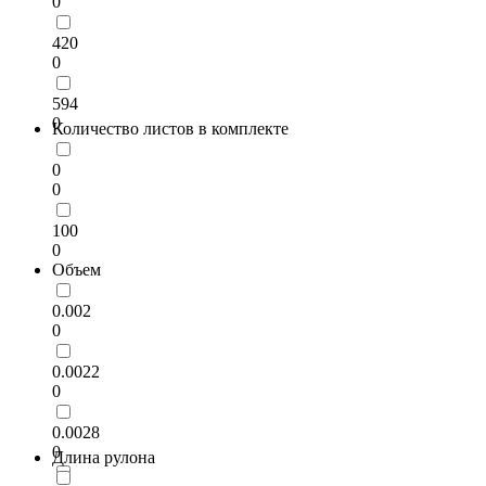
0
420
0
594
0
Количество листов в комплекте
0
0
100
0
Объем
0.002
0
0.0022
0
0.0028
0
Длина рулона