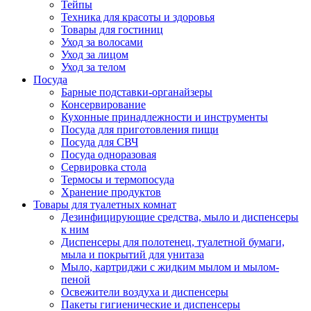
Тейпы
Техника для красоты и здоровья
Товары для гостиниц
Уход за волосами
Уход за лицом
Уход за телом
Посуда
Барные подставки-органайзеры
Консервирование
Кухонные принадлежности и инструменты
Посуда для приготовления пищи
Посуда для СВЧ
Посуда одноразовая
Сервировка стола
Термосы и термопосуда
Хранение продуктов
Товары для туалетных комнат
Дезинфицирующие средства, мыло и диспенсеры
к ним
Диспенсеры для полотенец, туалетной бумаги,
мыла и покрытий для унитаза
Мыло, картриджи с жидким мылом и мылом-
пеной
Освежители воздуха и диспенсеры
Пакеты гигиенические и диспенсеры