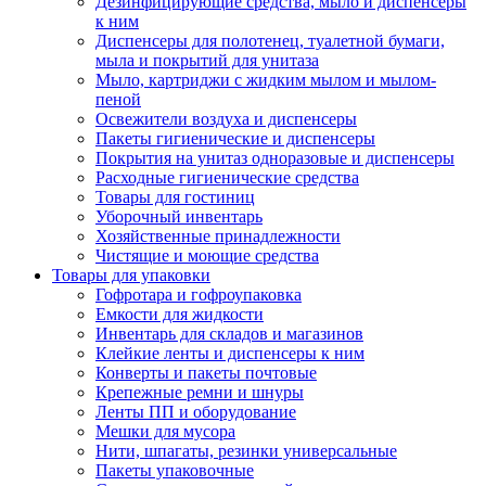
Дезинфицирующие средства, мыло и диспенсеры
к ним
Диспенсеры для полотенец, туалетной бумаги,
мыла и покрытий для унитаза
Мыло, картриджи с жидким мылом и мылом-
пеной
Освежители воздуха и диспенсеры
Пакеты гигиенические и диспенсеры
Покрытия на унитаз одноразовые и диспенсеры
Расходные гигиенические средства
Товары для гостиниц
Уборочный инвентарь
Хозяйственные принадлежности
Чистящие и моющие средства
Товары для упаковки
Гофротара и гофроупаковка
Емкости для жидкости
Инвентарь для складов и магазинов
Клейкие ленты и диспенсеры к ним
Конверты и пакеты почтовые
Крепежные ремни и шнуры
Ленты ПП и оборудование
Мешки для мусора
Нити, шпагаты, резинки универсальные
Пакеты упаковочные