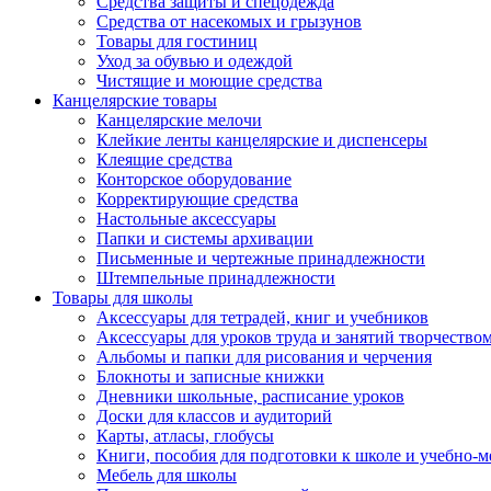
Средства защиты и спецодежда
Средства от насекомых и грызунов
Товары для гостиниц
Уход за обувью и одеждой
Чистящие и моющие средства
Канцелярские товары
Канцелярские мелочи
Клейкие ленты канцелярские и диспенсеры
Клеящие средства
Конторское оборудование
Корректирующие средства
Настольные аксессуары
Папки и системы архивации
Письменные и чертежные принадлежности
Штемпельные принадлежности
Товары для школы
Аксессуары для тетрадей, книг и учебников
Аксессуары для уроков труда и занятий творчество
Альбомы и папки для рисования и черчения
Блокноты и записные книжки
Дневники школьные, расписание уроков
Доски для классов и аудиторий
Карты, атласы, глобусы
Книги, пособия для подготовки к школе и учебно-м
Мебель для школы