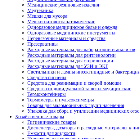
Медицинские резиновые изделия
Медтехника
Мешки для мусора
Мешки патологоанатомические
Одноразовое медицинское белье и одежда
Одноразовые медицинские инструменты
Перевязочные материалы и средства
Презервативы
Расходные материалы для лаборатории и анализов
Расходные материалы для рентгенологии
Расходные материалы для стерилизации
Расходные материалы для УЗИ и ЭКГ
Светильники и лампы инсектицидные и бактерици
Средства гигиены
Средства для реанимации и скорой помощи
Средства индивидуальной защиты медицинские
Термоконтейнеры
Термометры и пульсоксиметры
Товары для маломобильных групп населения
Упаковка для сбора и утилизации медицинских отх
Хозяйственные товары
Гигиенические товары
Диспенсеры, дозаторы и расходные материалы к ни
Емкости для жидкости
Инвентарь для складов и магазинов