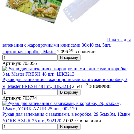
Пакеты для
запекания с жаропрочными клипсами 30х40 см, 5шт,
50
картонная коробка, Master
2 096
в наличии
В корзину
Артикул: 703056
Рукав для запекания с жаропрочными клипсами в коробке, 3
12
м, Master FRESH 48 шт., ШК3213
2 541
в наличии
В корзину
Артикул: 703774
Рукав для запекания с завязками, в коробке, 29,5смх3м, 12мкм,
50
YORK AZUR 25 шт., 902120
2 002
в наличии
В корзину