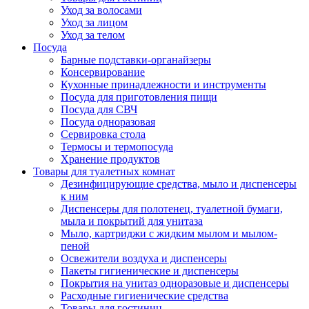
Уход за волосами
Уход за лицом
Уход за телом
Посуда
Барные подставки-органайзеры
Консервирование
Кухонные принадлежности и инструменты
Посуда для приготовления пищи
Посуда для СВЧ
Посуда одноразовая
Сервировка стола
Термосы и термопосуда
Хранение продуктов
Товары для туалетных комнат
Дезинфицирующие средства, мыло и диспенсеры
к ним
Диспенсеры для полотенец, туалетной бумаги,
мыла и покрытий для унитаза
Мыло, картриджи с жидким мылом и мылом-
пеной
Освежители воздуха и диспенсеры
Пакеты гигиенические и диспенсеры
Покрытия на унитаз одноразовые и диспенсеры
Расходные гигиенические средства
Товары для гостиниц