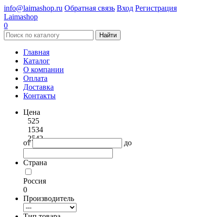
info@laimashop.ru
Обратная связь
Вход
Регистрация
Laimashop
0
Найти
Главная
Каталог
О компании
Оплата
Доставка
Контакты
Цена
525
1534
2542
от
до
Страна
Россия
0
Производитель
Тип товара