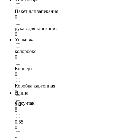
Пакет для запекания
0
рукав для запекания
0
Упаковка
колорбокс
0
Конверт
0
Коробка картонная
0
Длина
Флоу-пак
0.4
0
0
0.55
0