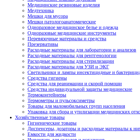
Медицинские резиновые изделия
Медтехника
Мешки для мусора
Мешки патологоанатомические
Одноразовое медицинское белье и одежда
Одноразовые медицинские инструменты
Перевязочные материалы и средства
Презервативы
Расходные материалы для лаборатории и анализов
Расходные материалы для рентгенологии
Расходные материалы для стерилизации
Расходные материалы для УЗИ и ЭКГ
Светильники и лампы инсектицидные и бактерици
Средства гигиены
Средства для реанимации и скорой помощи
Средства индивидуальной защиты медицинские
Термоконтейнеры
Термометры и пульсоксиметры
Товары для маломобильных групп населения
Упаковка для сбора и утилизации медицинских отх
Хозяйственные товары
Гигиенические товары
Диспенсеры, дозаторы и расходные материалы к ни
Емкости для жидкости
Инвентарь для складов и магазинов