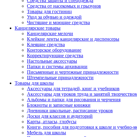
Средства защиты и спецодежда
Средства от насекомых и грызунов
Товары для гостиниц
Уход за обувью и одеждой
Чистящие и моющие средства
Канцелярские товары
Канцелярские мелочи
Клейкие ленты канцелярские и диспенсеры
Клеящие средства
Конторское оборудование
Корректирующие средства
Настольные аксессуары
Папки и системы архивации
Письменные и чертежные принадлежности
Штемпельные принадлежности
Товары для школы
Аксессуары для тетрадей, книг и учебников
Аксессуары для уроков труда и занятий творчество
Альбомы и папки для рисования и черчения
Блокноты и записные книжки
Дневники школьные, расписание уроков
Доски для классов и аудиторий
Карты, атласы, глобусы
Книги, пособия для подготовки к школе и учебно-м
Мебель для школы