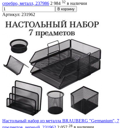
32
серебро, металл, 237986
2 984
в наличии
В корзину
Артикул: 231962
Настольный набор из металла BRAUBERG "Germanium", 7
28
предметов, черный, 231962
2 057
в наличии