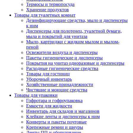
Термосы и термопосуда
Хранение продуктов
Товары для туалетных комнат
Дезинфицирующие средства, мыло и диспенсеры
к ним
Диспенсеры для полотенец, туалетной бумаги,
мыла и покрытий для унитаза
Мыло, картриджи с жидким мылом и мылом-
пеной
Освежители воздуха и диспенсеры
Пакеты гигиенические и диспенсеры
Покрытия на унитаз одноразовые и диспенсеры
Расходные гигиенические средства
Товары для гостиниц
Уборочный инвентарь
Хозяйственные принадлежности
Чистящие и моющие средства
Товары для упаковки
Гофротара и гофроупаковка
Емкости для жидкости
Инвентарь для складов и магазинов
Клейкие ленты и диспенсеры к ним
Конверты и пакеты почтовые
Крепежные ремни и шнуры
Ленты ПП и оборудование