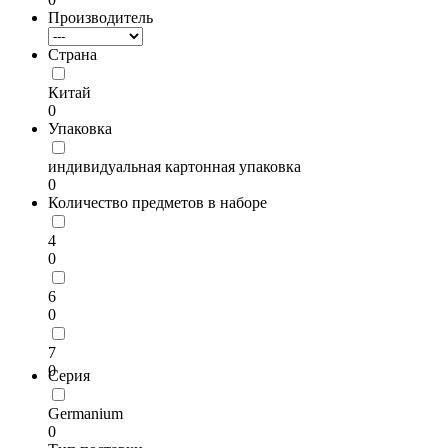
Производитель
Страна
Китай
0
Упаковка
индивидуальная картонная упаковка
0
Количество предметов в наборе
4
0
6
0
7
0
Серия
Germanium
0