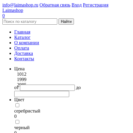
info@laimashop.ru
Обратная связь
Вход
Регистрация
Laimashop
0
Найти
Главная
Каталог
О компании
Оплата
Доставка
Контакты
Цена
1012
1999
2985
от
до
Цвет
серебристый
0
черный
0