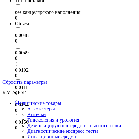
Тип поставки
без канцелярского наполнения
0
Объем
0.0048
0
0.0049
0
0.0102
0
Сбросить параметры
0.0111
КАТАЛОГ
0
Медицинские товары
0.0154
Алкотестеры
0
Аптечки
Гинекология и урология
0.0156
Дезинфицирующие средства и антисептики
0
Диагностические экспресс-тесты
Инъекционные средства