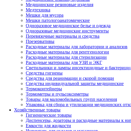
Медицинские резиновые изделия
Медтехника
Мешки для мусора
Мешки патологоанатомические
Одноразовое медицинское белье и одежда
Одноразовые медицинские инструменты
Перевязочные материалы и средства
Презервативы
Расходные материалы для лаборатории и анализов
Расходные материалы для рентгенологии
Расходные материалы для стерилизации
Расходные материалы для УЗИ и ЭКГ
Светильники и лампы инсектицидные и бактерици
Средства гигиены
Средства для реанимации и скорой помощи
Средства индивидуальной защиты медицинские
Термоконтейнеры
Термометры и пульсоксиметры
Товары для маломобильных групп населения
Упаковка для сбора и утилизации медицинских отх
Хозяйственные товары
Гигиенические товары
Диспенсеры, дозаторы и расходные материалы к ни
Емкости для жидкости
Инвентарь для складов и магазинов