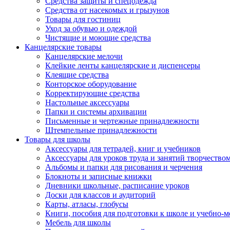
Средства защиты и спецодежда
Средства от насекомых и грызунов
Товары для гостиниц
Уход за обувью и одеждой
Чистящие и моющие средства
Канцелярские товары
Канцелярские мелочи
Клейкие ленты канцелярские и диспенсеры
Клеящие средства
Конторское оборудование
Корректирующие средства
Настольные аксессуары
Папки и системы архивации
Письменные и чертежные принадлежности
Штемпельные принадлежности
Товары для школы
Аксессуары для тетрадей, книг и учебников
Аксессуары для уроков труда и занятий творчество
Альбомы и папки для рисования и черчения
Блокноты и записные книжки
Дневники школьные, расписание уроков
Доски для классов и аудиторий
Карты, атласы, глобусы
Книги, пособия для подготовки к школе и учебно-м
Мебель для школы