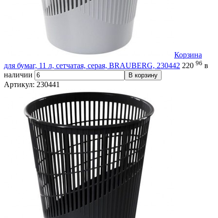
Корзина
96
для бумаг, 11 л, сетчатая, серая, BRAUBERG, 230442
220
в
наличии
В корзину
Артикул: 230441