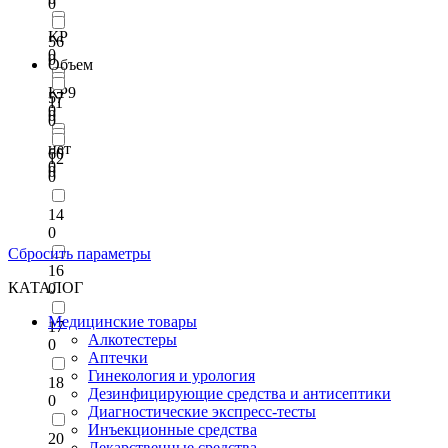
0
КР
56
0
0
Объем
КР9
57
11
0
0
0
нет
60
12
0
0
0
14
0
Сбросить параметры
16
КАТАЛОГ
0
Медицинские товары
17
Алкотестеры
0
Аптечки
Гинекология и урология
18
Дезинфицирующие средства и антисептики
0
Диагностические экспресс-тесты
Инъекционные средства
20
Лекарственные средства