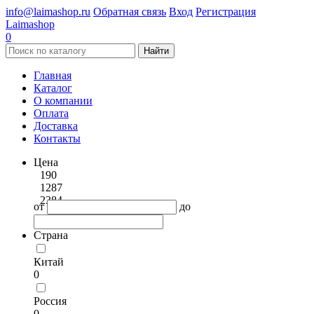
info@laimashop.ru
Обратная связь
Вход
Регистрация
Laimashop
0
Найти
Главная
Каталог
О компании
Оплата
Доставка
Контакты
Цена
190
1287
2384
от
до
Страна
Китай
0
Россия
0