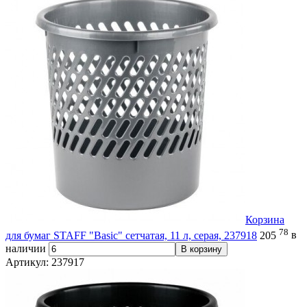
Корзина
78
для бумаг STAFF "Basic" сетчатая, 11 л, серая, 237918
205
в
наличии
В корзину
Артикул: 237917