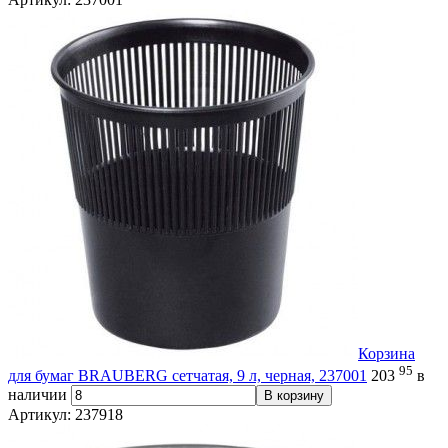
Корзина
95
для бумаг BRAUBERG сетчатая, 9 л, черная, 237001
203
в
наличии
В корзину
Артикул: 237918