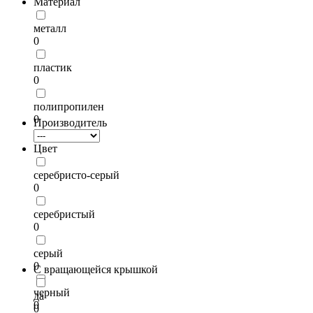
Материал
металл
0
пластик
0
полипропилен
0
Производитель
Цвет
серебристо-серый
0
серебристый
0
серый
0
С вращающейся крышкой
черный
да
0
0