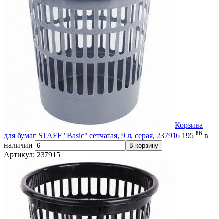
Корзина
86
для бумаг STAFF "Basic" сетчатая, 9 л, серая, 237916
195
в
наличии
В корзину
Артикул: 237915