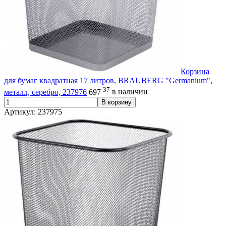
Корзина
для бумаг квадратная 17 литров, BRAUBERG "Germanium",
37
металл, серебро, 237976
697
в наличии
В корзину
Артикул: 237975