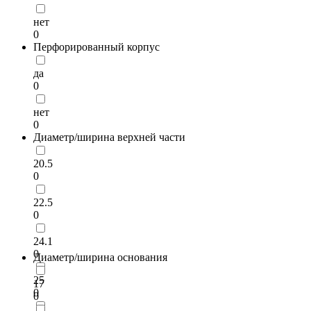
нет
0
Перфорированный корпус
да
0
нет
0
Диаметр/ширина верхней части
20.5
0
22.5
0
24.1
0
Диаметр/ширина основания
25
17
0
0