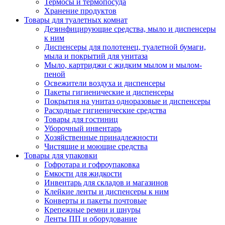
Термосы и термопосуда
Хранение продуктов
Товары для туалетных комнат
Дезинфицирующие средства, мыло и диспенсеры
к ним
Диспенсеры для полотенец, туалетной бумаги,
мыла и покрытий для унитаза
Мыло, картриджи с жидким мылом и мылом-
пеной
Освежители воздуха и диспенсеры
Пакеты гигиенические и диспенсеры
Покрытия на унитаз одноразовые и диспенсеры
Расходные гигиенические средства
Товары для гостиниц
Уборочный инвентарь
Хозяйственные принадлежности
Чистящие и моющие средства
Товары для упаковки
Гофротара и гофроупаковка
Емкости для жидкости
Инвентарь для складов и магазинов
Клейкие ленты и диспенсеры к ним
Конверты и пакеты почтовые
Крепежные ремни и шнуры
Ленты ПП и оборудование