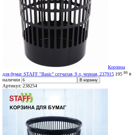
Корзина
86
для бумаг STAFF "Basic" сетчатая, 9 л, черная, 237915
195
в
наличии
В корзину
Артикул: 238254