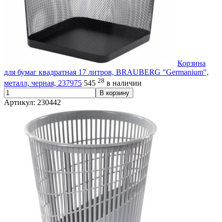
Корзина
для бумаг квадратная 17 литров, BRAUBERG "Germanium",
28
металл, черная, 237975
545
в наличии
В корзину
Артикул: 230442