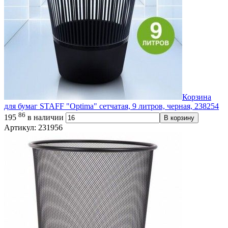
Корзина
для бумаг STAFF "Optima" сетчатая, 9 литров, черная, 238254
86
195
в наличии
В корзину
Артикул: 231956