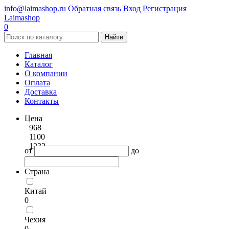
info@laimashop.ru
Обратная связь
Вход
Регистрация
Laimashop
0
Найти
Главная
Каталог
О компании
Оплата
Доставка
Контакты
Цена
968
1100
1232
от
до
Страна
Китай
0
Чехия
0