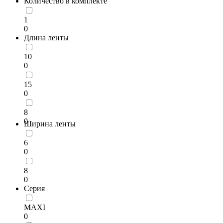
Количество в комплекте
1
0
Длина ленты
10
0
15
0
8
0
Ширина ленты
6
0
8
0
Серия
MAXI
0