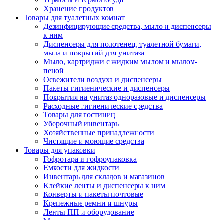
Хранение продуктов
Товары для туалетных комнат
Дезинфицирующие средства, мыло и диспенсеры
к ним
Диспенсеры для полотенец, туалетной бумаги,
мыла и покрытий для унитаза
Мыло, картриджи с жидким мылом и мылом-
пеной
Освежители воздуха и диспенсеры
Пакеты гигиенические и диспенсеры
Покрытия на унитаз одноразовые и диспенсеры
Расходные гигиенические средства
Товары для гостиниц
Уборочный инвентарь
Хозяйственные принадлежности
Чистящие и моющие средства
Товары для упаковки
Гофротара и гофроупаковка
Емкости для жидкости
Инвентарь для складов и магазинов
Клейкие ленты и диспенсеры к ним
Конверты и пакеты почтовые
Крепежные ремни и шнуры
Ленты ПП и оборудование