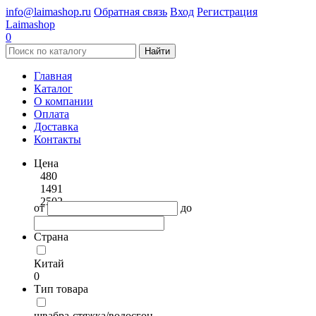
info@laimashop.ru
Обратная связь
Вход
Регистрация
Laimashop
0
Найти
Главная
Каталог
О компании
Оплата
Доставка
Контакты
Цена
480
1491
2502
от
до
Страна
Китай
0
Тип товара
швабра-стяжка/водосгон