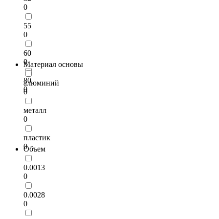
0
55
0
60
0
Материал основы
80
алюминий
0
0
металл
0
пластик
0
Объем
0.0013
0
0.0028
0