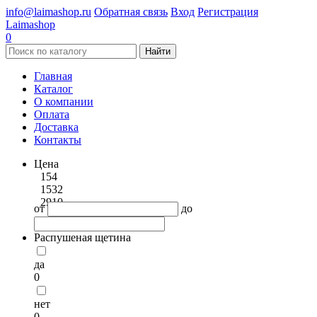
info@laimashop.ru
Обратная связь
Вход
Регистрация
Laimashop
0
Найти
Главная
Каталог
О компании
Оплата
Доставка
Контакты
Цена
154
1532
2910
от
до
Распушеная щетина
да
0
нет
0