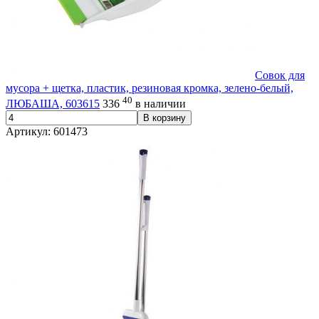
Совок для
мусора + щетка, пластик, резиновая кромка, зелено-белый,
40
ЛЮБАША, 603615
336
в наличии
В корзину
Артикул: 601473