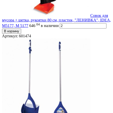
Совок для
мусора + щетка, рукоятки 80 см, пластик, "ЛЕНИВКА", IDEA,
04
М5177, М 5177
646
в наличии
В корзину
Артикул: 601474