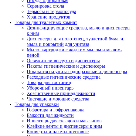
Посуда одноразовая
Сервировка стола
Термосы и термопосуда
Хранение продуктов
Товары для туалетных комнат
Дезинфицирующие средства, мыло и диспенсеры
к ним
Диспенсеры для полотенец, туалетной бумаги,
мыла и покрытий для унитаза
Мыло, картриджи с жидким мылом и мылом-
пеной
Освежители воздуха и диспенсеры
Пакеты гигиенические и диспенсеры
Покрытия на унитаз одноразовые и диспенсеры
Расходные гигиенические средства
Товары для гостиниц
Уборочный инвентарь
Хозяйственные принадлежности
Чистящие и моющие средства
Товары для упаковки
Гофротара и гофроупаковка
Емкости для жидкости
Инвентарь для складов и магазинов
Клейкие ленты и диспенсеры к ним
Конверты и пакеты почтовые