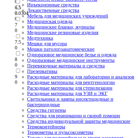
0
Инъекционные средства
6.5
Лекарственные средства
0.0304
0
Мебель для медицинских учреждений
0
Медицинская одежда
7
Медицинские бланки, журналы
0
Медицинские резиновые изделия
Медтехника
7.5
Мешки для мусора
0
Мешки патологоанатомические
Одноразовое медицинское белье и одежда
8
Одноразовые медицинские инструменты
0
Перевязочные материалы и средства
Презервативы
9
Расходные материалы для лаборатории и анализов
0
Расходные материалы для рентгенологии
Расходные материалы для стерилизации
Расходные материалы для УЗИ и ЭКГ
Светильники и лампы инсектицидные и
бактерицидные
Средства гигиены
Средства для реанимации и скорой помощи
Средства индивидуальной защиты медицинские
Термоконтейнеры
Термометры и пульсоксиметры
Товары для маломобильных групп населения