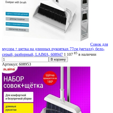
Совок для
мусора + щетка на длинных рукоятках 77см (металл), бело-
85
серый, разборный, LAIMA, 608947
1 107
в наличии
В корзину
Артикул: 608953