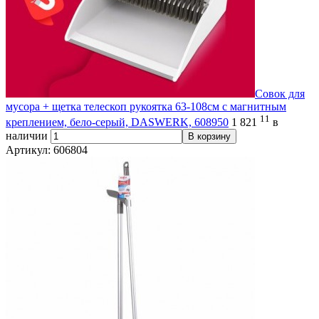
Совок для
мусора + щетка телескоп рукоятка 63-108см с магнитным
11
креплением, бело-серый, DASWERK, 608950
1 821
в
наличии
В корзину
Артикул: 606804