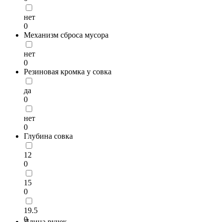
нет
0
Механизм сброса мусора
нет
0
Резиновая кромка у совка
да
0
нет
0
Глубина совка
12
0
15
0
19.5
0
Длина ручек