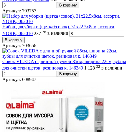
В корзину
Артикул: 703757
Набор для уборки (щетка+совок), 31х22,5х8см, ассорти,
28
YORK, 062010
237
в наличии
В корзину
Артикул: 703656
Совок VILEDA с длинной ручкой 85см, ширина 22см, зубцы
32
для очистки щеток, резиновая к, 146349
1 128
в наличии
В корзину
Артикул: 608947