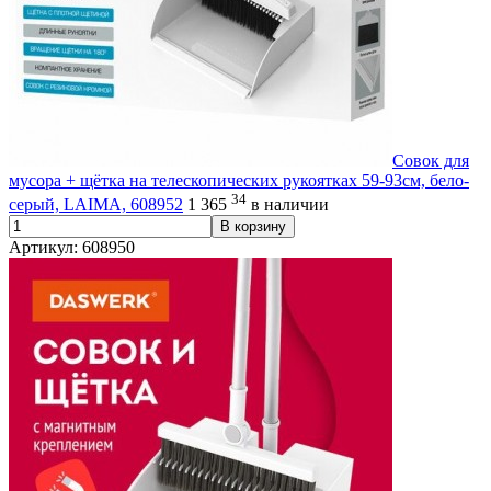
Совок для
мусора + щётка на телескопических рукоятках 59-93см, бело-
34
серый, LAIMA, 608952
1 365
в наличии
В корзину
Артикул: 608950