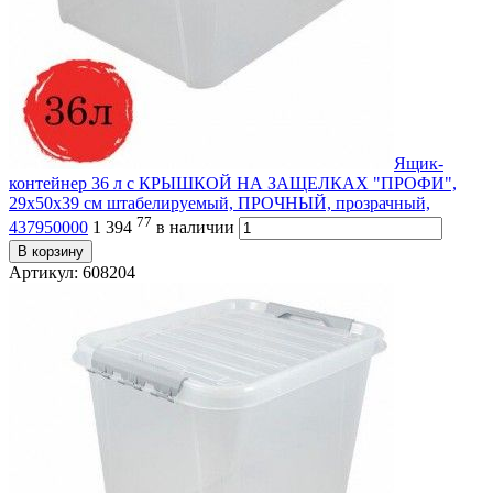
Ящик-
контейнер 36 л с КРЫШКОЙ НА ЗАЩЕЛКАХ "ПРОФИ",
29х50х39 см штабелируемый, ПРОЧНЫЙ, прозрачный,
77
437950000
1 394
в наличии
В корзину
Артикул: 608204