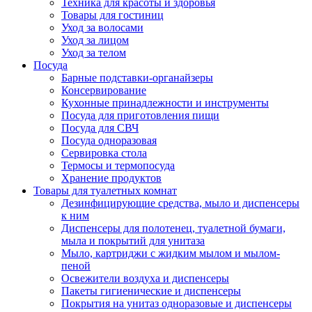
Техника для красоты и здоровья
Товары для гостиниц
Уход за волосами
Уход за лицом
Уход за телом
Посуда
Барные подставки-органайзеры
Консервирование
Кухонные принадлежности и инструменты
Посуда для приготовления пищи
Посуда для СВЧ
Посуда одноразовая
Сервировка стола
Термосы и термопосуда
Хранение продуктов
Товары для туалетных комнат
Дезинфицирующие средства, мыло и диспенсеры
к ним
Диспенсеры для полотенец, туалетной бумаги,
мыла и покрытий для унитаза
Мыло, картриджи с жидким мылом и мылом-
пеной
Освежители воздуха и диспенсеры
Пакеты гигиенические и диспенсеры
Покрытия на унитаз одноразовые и диспенсеры