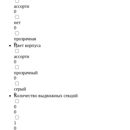
ассорти
0
нет
0
прозрачная
0
Цвет корпуса
ассорти
0
прозрачный
0
серый
0
Количество выдвижных секций
0
0
1
0