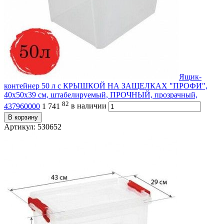
Ящик-
контейнер 50 л с КРЫШКОЙ НА ЗАЩЕЛКАХ "ПРОФИ",
40х50х39 см, штабелируемый, ПРОЧНЫЙ, прозрачный,
82
437960000
1 741
в наличии
В корзину
Артикул: 530652