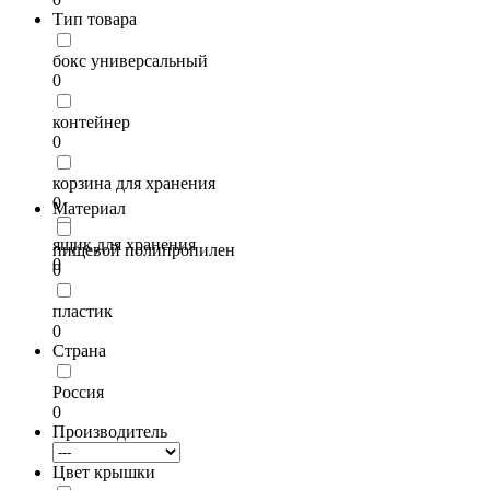
Тип товара
бокс универсальный
0
контейнер
0
корзина для хранения
0
Материал
ящик для хранения
пищевой полипропилен
0
0
пластик
0
Страна
Россия
0
Производитель
Цвет крышки