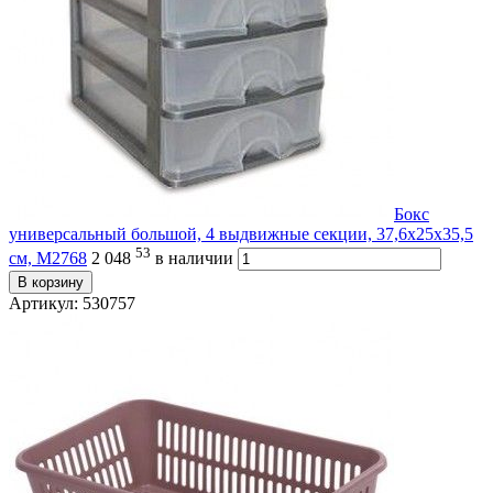
Бокс
универсальный большой, 4 выдвижные секции, 37,6х25х35,5
53
см, М2768
2 048
в наличии
В корзину
Артикул: 530757