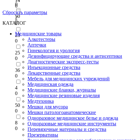
14
0
0
Сбросить параметры
50
2
0
КАТАЛОГ
0
Медицинские товары
23
Алкотестеры
0
Аптечки
Гинекология и урология
25
Дезинфицирующие средства и антисептики
0
Диагностические экспресс-тесты
Инъекционные средства
36
Лекарственные средства
0
Мебель для медицинских учреждений
Медицинская одежда
4
Медицинские бланки, журналы
0
Медицинские резиновые изделия
Медтехника
50
Мешки для мусора
0
Мешки патологоанатомические
Одноразовое медицинское белье и одежда
8
Одноразовые медицинские инструменты
0
Перевязочные материалы и средства
Презервативы