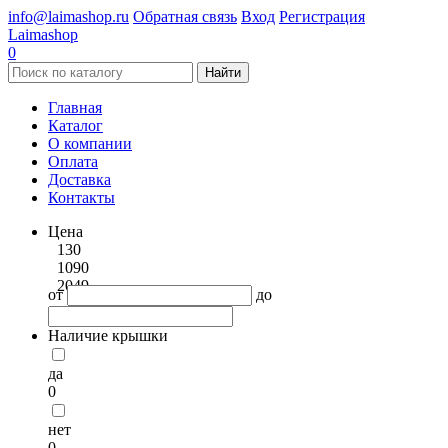
info@laimashop.ru
Обратная связь
Вход
Регистрация
Laimashop
0
Найти
Главная
Каталог
О компании
Оплата
Доставка
Контакты
Цена
130
1090
2049
от
до
Наличие крышки
да
0
нет
0