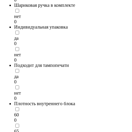
Шариковая ручка в комплекте
нет
0
Индивидуальная упаковка
да
0
нет
0
Подходит для тампопечати
да
0
нет
0
Плотность внутреннего блока
60
0
65