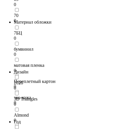
0
70
0
Материал обложки
7БЦ
0
бумвинил
0
матовая пленка
0
Дизайн
Переплетный картон
2026
0
0
эко-кожа
3D Triangles
0
0
Almond
0
Год