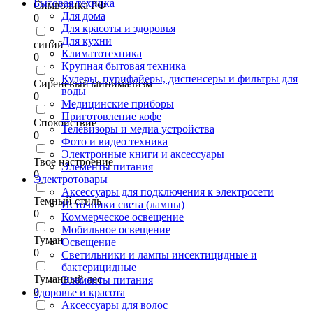
Бытовая техника
Символика РФ
Для дома
0
Для красоты и здоровья
Для кухни
синий
Климатотехника
0
Крупная бытовая техника
Кулеры, пурифайеры, диспенсеры и фильтры для
Сиреневый минимализм
воды
0
Медицинские приборы
Приготовление кофе
Спокойствие
Телевизоры и медиа устройства
0
Фото и видео техника
Электронные книги и аксессуары
Твое настроение
Элементы питания
0
Электротовары
Аксессуары для подключения к электросети
Темный стиль
Источники света (лампы)
0
Коммерческое освещение
Мобильное освещение
Туман
Освещение
0
Светильники и лампы инсектицидные и
бактерицидные
Туманный лес
Элементы питания
0
Здоровье и красота
Аксессуары для волос