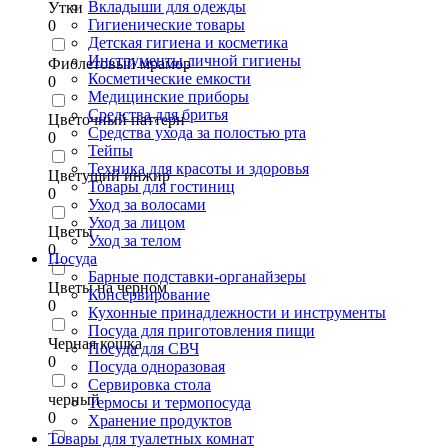
Вкладыши для одежды
Утки
Гигиенические товары
0
Детская гигиена и косметика
Инструменты личной гигиены
Фиолетовый мрамор
Косметические емкости
0
Медицинские приборы
Средства для бритья
Цветочный паттерн
Средства ухода за полостью рта
0
Тейпы
Техника для красоты и здоровья
Цветущий инжир
Товары для гостиниц
0
Уход за волосами
Уход за лицом
Цветы
Уход за телом
0
Посуда
Барные подставки-органайзеры
Цветы на черном
Консервирование
0
Кухонные принадлежности и инструменты
Посуда для приготовления пищи
Черная кошка
Посуда для СВЧ
0
Посуда одноразовая
Сервировка стола
черный
Термосы и термопосуда
0
Хранение продуктов
Товары для туалетных комнат