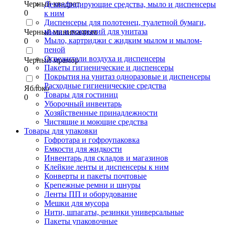
Черный квадрат
Дезинфицирующие средства, мыло и диспенсеры
0
к ним
Диспенсеры для полотенец, туалетной бумаги,
мыла и покрытий для унитаза
Черный минимализм
Мыло, картриджи с жидким мылом и мылом-
0
пеной
Освежители воздуха и диспенсеры
Черный мрамор
Пакеты гигиенические и диспенсеры
0
Покрытия на унитаз одноразовые и диспенсеры
Расходные гигиенические средства
Яблоко
Товары для гостиниц
0
Уборочный инвентарь
Хозяйственные принадлежности
Чистящие и моющие средства
Товары для упаковки
Гофротара и гофроупаковка
Емкости для жидкости
Инвентарь для складов и магазинов
Клейкие ленты и диспенсеры к ним
Конверты и пакеты почтовые
Крепежные ремни и шнуры
Ленты ПП и оборудование
Мешки для мусора
Нити, шпагаты, резинки универсальные
Пакеты упаковочные