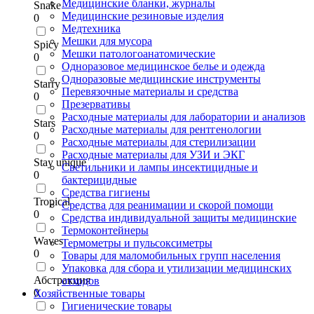
Медицинские бланки, журналы
Snake
Медицинские резиновые изделия
0
Медтехника
Мешки для мусора
Spicy
Мешки патологоанатомические
0
Одноразовое медицинское белье и одежда
Одноразовые медицинские инструменты
Starry
Перевязочные материалы и средства
0
Презервативы
Расходные материалы для лаборатории и анализов
Stars
Расходные материалы для рентгенологии
0
Расходные материалы для стерилизации
Расходные материалы для УЗИ и ЭКГ
Stay unique
Светильники и лампы инсектицидные и
0
бактерицидные
Средства гигиены
Tropical
Средства для реанимации и скорой помощи
0
Средства индивидуальной защиты медицинские
Термоконтейнеры
Waves
Термометры и пульсоксиметры
0
Товары для маломобильных групп населения
Упаковка для сбора и утилизации медицинских
Абстракция
отходов
0
Хозяйственные товары
Гигиенические товары