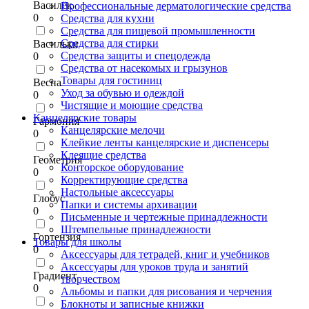
Василёк
Профессиональные дерматологические средства
0
Средства для кухни
Средства для пищевой промышленности
Средства для стирки
Васильки
Средства защиты и спецодежда
0
Средства от насекомых и грызунов
Товары для гостиниц
Весна
Уход за обувью и одеждой
0
Чистящие и моющие средства
Канцелярские товары
Гармония
Канцелярские мелочи
0
Клейкие ленты канцелярские и диспенсеры
Клеящие средства
Геометрия
Конторское оборудование
0
Корректирующие средства
Настольные аксессуары
Глобус
Папки и системы архивации
0
Письменные и чертежные принадлежности
Штемпельные принадлежности
Гортензия
Товары для школы
0
Аксессуары для тетрадей, книг и учебников
Аксессуары для уроков труда и занятий
Градиент
творчеством
0
Альбомы и папки для рисования и черчения
Блокноты и записные книжки