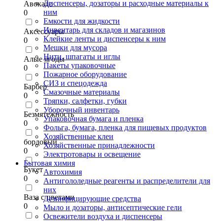
Диспенсеры, дозаторы и расходные материалы к
Авокадо
ним
0
Емкости для жидкости
Инвентарь для складов и магазинов
Аксессуары
Клейкие ленты и диспенсеры к ним
0
Мешки для мусора
Нити, шпагаты и иглы
Алые ягоды
Пакеты упаковочные
0
Пожарное оборудование
СИЗ и спецодежда
Барбер
Смазочные материалы
0
Тряпки, салфетки, губки
Уборочный инвентарь
Безмятежность
Упаковочная бумага и пленка
0
Фольга, бумага, пленка для пищевых продуктов
Хозяйственные клеи
бордовый
Хозяйственные принадлежности
0
Электротовары и освещение
Бытовая химия
Букет
Автохимия
0
Антигололедные реагенты и распределители для
них
Ваза с цветами
Дезинфицирующие средства
0
Мыло и дозаторы, антисептические гели
Освежители воздуха и диспенсеры