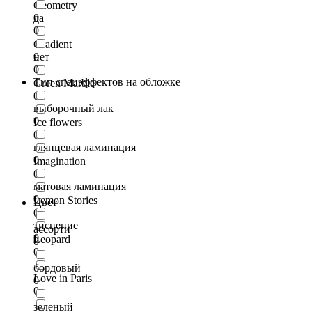
Geometry
0
да
0
Gradient
0
нет
0
Тип спецэффектов на обложке
Green Marble
0
выборочный лак
0
Ice flowers
0
глянцевая ламинация
0
Imagination
0
матовая ламинация
0
Lemon Stories
Цвет
0
тиснение
ассорти
0
Leopard
0
0
бордовый
Love in Paris
0
0
зеленый