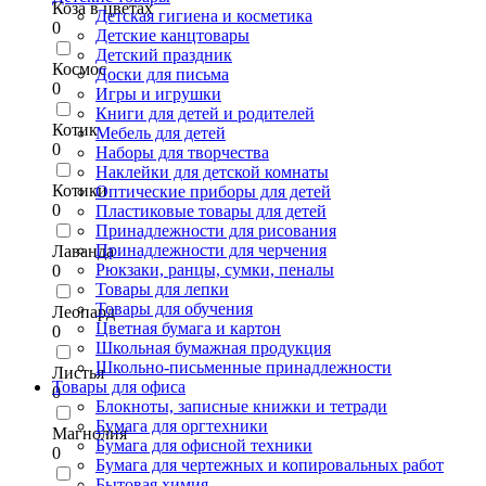
Коза в цветах
Детская гигиена и косметика
0
Детские канцтовары
Детский праздник
Космос
Доски для письма
0
Игры и игрушки
Книги для детей и родителей
Котик
Мебель для детей
0
Наборы для творчества
Наклейки для детской комнаты
Котики
Оптические приборы для детей
0
Пластиковые товары для детей
Принадлежности для рисования
Принадлежности для черчения
Лаванда
Рюкзаки, ранцы, сумки, пеналы
0
Товары для лепки
Товары для обучения
Леопард
Цветная бумага и картон
0
Школьная бумажная продукция
Школьно-письменные принадлежности
Листья
Товары для офиса
0
Блокноты, записные книжки и тетради
Бумага для оргтехники
Магнолия
Бумага для офисной техники
0
Бумага для чертежных и копировальных работ
Бытовая химия