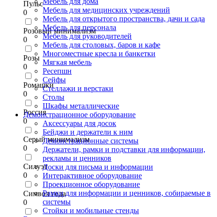
Мебель для дома
Пульс
Мебель для медицинских учреждений
0
Мебель для открытого пространства, дачи и сада
Мебель для персонала
Розовый минимализм
Мебель для руководителей
0
Мебель для столовых, баров и кафе
Многоместные кресла и банкетки
Розы
Мягкая мебель
0
Ресепшн
Сейфы
Ромашки
Стеллажи и верстаки
0
Столы
Шкафы металлические
Россия
Демонстрационное оборудование
0
Аксессуары для досок
Бейджи и держатели к ним
Серый минимализм
Демонстрационные системы
0
Держатели, рамки и подставки для информации,
рекламы и ценников
Силуэт
Доски для письма и информации
0
Интерактивное оборудование
Проекционное оборудование
Рамки для информации и ценников, собираемые в
Символ года
системы
0
Стойки и мобильные стенды