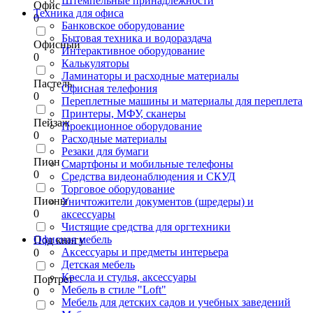
Штемпельные принадлежности
Офис
Техника для офиса
0
Банковское оборудование
Бытовая техника и водораздача
Офисный
Интерактивное оборудование
0
Калькуляторы
Ламинаторы и расходные материалы
Пастель
Офисная телефония
0
Переплетные машины и материалы для переплета
Принтеры, МФУ, сканеры
Пейзаж
Проекционное оборудование
0
Расходные материалы
Резаки для бумаги
Пион
Смартфоны и мобильные телефоны
0
Средства видеонаблюдения и СКУД
Торговое оборудование
Пионы
Уничтожители документов (шредеры) и
0
аксессуары
Чистящие средства для оргтехники
Офисная мебель
Под книгу
Аксессуары и предметы интерьера
0
Детская мебель
Кресла и стулья, аксессуары
Портрет
Мебель в стиле "Loft"
0
Мебель для детских садов и учебных заведений