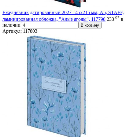
Ежедневник датированный 2027 145х215 мм, А5, STAFF,
07
ламинированная обложка, "Алые ягоды", 117798
233
в
наличии
В корзину
Артикул: 117803