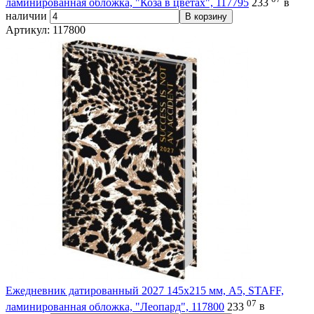
ламинированная обложка, "Коза в цветах", 117795
233
в
наличии
В корзину
Артикул: 117800
Ежедневник датированный 2027 145х215 мм, А5, STAFF,
07
ламинированная обложка, "Леопард", 117800
233
в