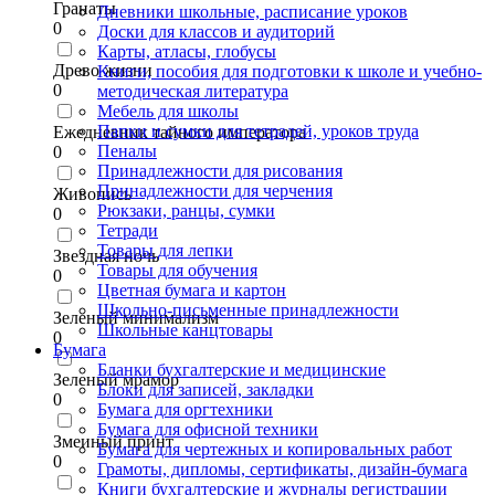
Гранаты
Дневники школьные, расписание уроков
0
Доски для классов и аудиторий
Карты, атласы, глобусы
Древо жизни
Книги, пособия для подготовки к школе и учебно-
0
методическая литература
Мебель для школы
Папки и сумки для тетрадей, уроков труда
Ежедневник тайного императора
Пеналы
0
Принадлежности для рисования
Принадлежности для черчения
Живопись
Рюкзаки, ранцы, сумки
0
Тетради
Товары для лепки
Звездная ночь
Товары для обучения
0
Цветная бумага и картон
Школьно-письменные принадлежности
Зеленый минимализм
Школьные канцтовары
0
Бумага
Бланки бухгалтерские и медицинские
Зеленый мрамор
Блоки для записей, закладки
0
Бумага для оргтехники
Бумага для офисной техники
Змеиный принт
Бумага для чертежных и копировальных работ
0
Грамоты, дипломы, сертификаты, дизайн-бумага
Книги бухгалтерские и журналы регистрации