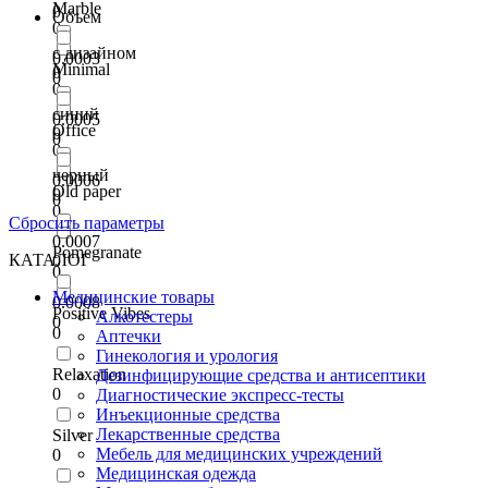
Marble
0
Объем
0
с дизайном
0.0003
Minimal
0
0
0
синий
0.0005
Office
0
0
0
черный
0.0006
Old paper
0
0
0
Сбросить параметры
0.0007
Pomegranate
КАТАЛОГ
0
0
Медицинские товары
0.0008
Positive Vibes
Алкотестеры
0
0
Аптечки
Гинекология и урология
Relaxation
Дезинфицирующие средства и антисептики
0
Диагностические экспресс-тесты
Инъекционные средства
Лекарственные средства
Silver
Мебель для медицинских учреждений
0
Медицинская одежда