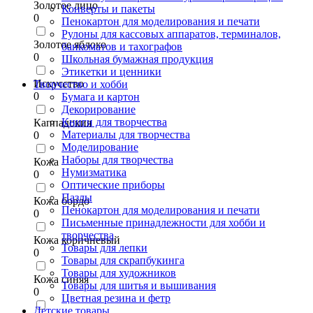
Золотое лицо
Конверты и пакеты
0
Пенокартон для моделирования и печати
Рулоны для кассовых аппаратов, терминалов,
Золотое яблоко
банкоматов и тахографов
0
Школьная бумажная продукция
Этикетки и ценники
Искусство
Творчество и хобби
0
Бумага и картон
Декорирование
Книги для творчества
Каппадокия
Материалы для творчества
0
Моделирование
Наборы для творчества
Кожа
Нумизматика
0
Оптические приборы
Пазлы
Кожа бордо
Пенокартон для моделирования и печати
0
Письменные принадлежности для хобби и
творчества
Кожа коричневый
Товары для лепки
0
Товары для скрапбукинга
Товары для художников
Кожа синяя
Товары для шитья и вышивания
0
Цветная резина и фетр
Детские товары