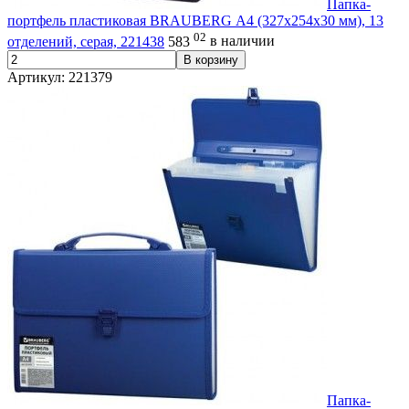
Папка-
портфель пластиковая BRAUBERG А4 (327х254х30 мм), 13
02
отделений, серая, 221438
583
в наличии
В корзину
Артикул: 221379
Папка-