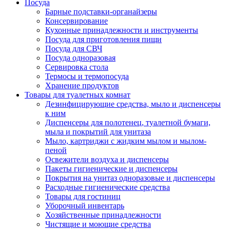
Посуда
Барные подставки-органайзеры
Консервирование
Кухонные принадлежности и инструменты
Посуда для приготовления пищи
Посуда для СВЧ
Посуда одноразовая
Сервировка стола
Термосы и термопосуда
Хранение продуктов
Товары для туалетных комнат
Дезинфицирующие средства, мыло и диспенсеры
к ним
Диспенсеры для полотенец, туалетной бумаги,
мыла и покрытий для унитаза
Мыло, картриджи с жидким мылом и мылом-
пеной
Освежители воздуха и диспенсеры
Пакеты гигиенические и диспенсеры
Покрытия на унитаз одноразовые и диспенсеры
Расходные гигиенические средства
Товары для гостиниц
Уборочный инвентарь
Хозяйственные принадлежности
Чистящие и моющие средства