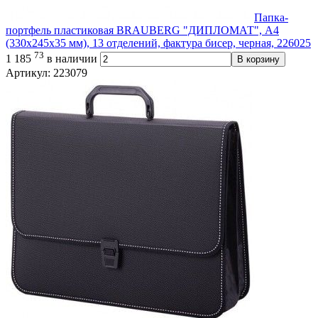
Папка-
портфель пластиковая BRAUBERG "ДИПЛОМАТ", А4
(330х245х35 мм), 13 отделений, фактура бисер, черная, 226025
73
1 185
в наличии
В корзину
Артикул: 223079