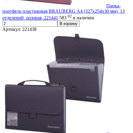
Папка-
портфель пластиковая BRAUBERG А4 (327х254х30 мм), 13
02
отделений, розовая, 221441
583
в наличии
В корзину
Артикул: 221438