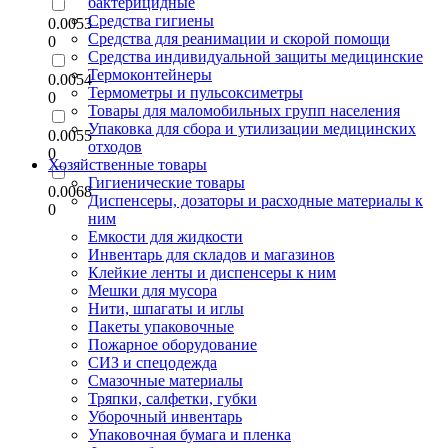
бактерицидные
Средства гигиены
0.0053
Средства для реанимации и скорой помощи
0
Средства индивидуальной защиты медицинские
Термоконтейнеры
0.0054
Термометры и пульсоксиметры
0
Товары для маломобильных групп населения
Упаковка для сбора и утилизации медицинских
0.0055
отходов
0
Хозяйственные товары
Гигиенические товары
0.0068
Диспенсеры, дозаторы и расходные материалы к
0
ним
Емкости для жидкости
Инвентарь для складов и магазинов
Клейкие ленты и диспенсеры к ним
Мешки для мусора
Нити, шпагаты и иглы
Пакеты упаковочные
Пожарное оборудование
СИЗ и спецодежда
Смазочные материалы
Тряпки, салфетки, губки
Уборочный инвентарь
Упаковочная бумага и пленка