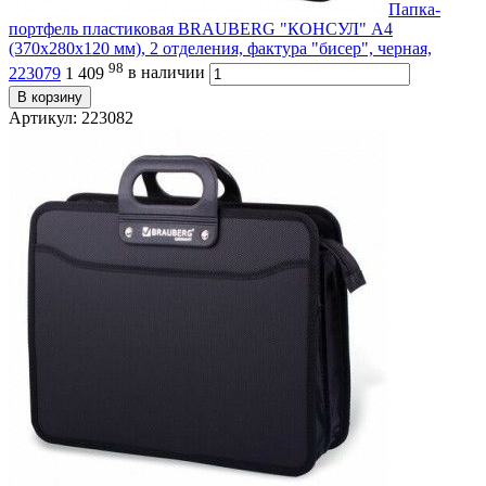
Папка-
портфель пластиковая BRAUBERG "КОНСУЛ" А4
(370х280х120 мм), 2 отделения, фактура "бисер", черная,
98
223079
1 409
в наличии
В корзину
Артикул: 223082