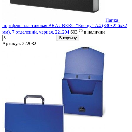
Папка-
портфель пластиковая BRAUBERG "Energy" А4 (330х256х32
75
мм), 7 отделений, черная, 221204
603
в наличии
В корзину
Артикул: 222082