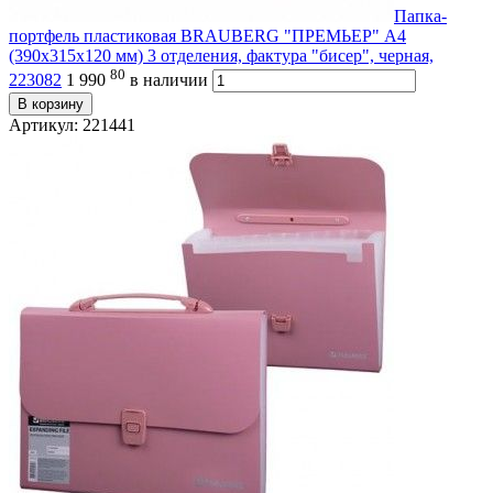
Папка-
портфель пластиковая BRAUBERG "ПРЕМЬЕР" А4
(390х315х120 мм) 3 отделения, фактура "бисер", черная,
80
223082
1 990
в наличии
В корзину
Артикул: 221441