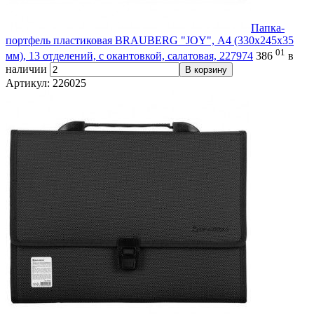
Папка-
портфель пластиковая BRAUBERG "JOY", А4 (330х245х35
01
мм), 13 отделений, с окантовкой, салатовая, 227974
386
в
наличии
В корзину
Артикул: 226025