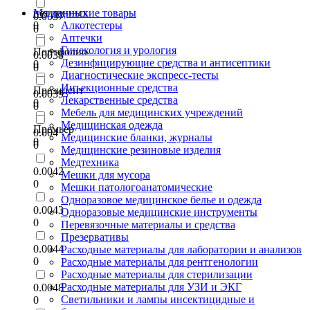
нет данных
Медицинские товары
0.0037
0
Алкотестеры
0
Аптечки
Гинекология и урология
Портфолио
0.0038
Дезинфицирующие средства и антисептики
0
0
Диагностические экспресс-тесты
Инъекционные средства
Президент
0.0039
Лекарственные средства
0
0
Мебель для медицинских учреждений
Медицинская одежда
Премьер
0.004
Медицинские бланки, журналы
0
0
Медицинские резиновые изделия
Медтехника
0.0042
Мешки для мусора
0
Мешки патологоанатомические
Одноразовое медицинское белье и одежда
0.0043
Одноразовые медицинские инструменты
0
Перевязочные материалы и средства
Презервативы
0.0044
Расходные материалы для лаборатории и анализов
0
Расходные материалы для рентгенологии
Расходные материалы для стерилизации
Расходные материалы для УЗИ и ЭКГ
0.0048
Светильники и лампы инсектицидные и
0