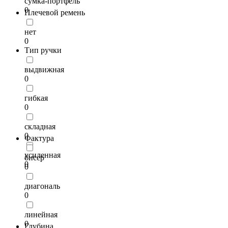
сумка-портфель
0
Плечевой ремень
нет
0
Тип ручки
выдвижная
0
гибкая
0
складная
0
Фактура
усиленная
бисер
0
0
диагональ
0
линейная
0
Глубина