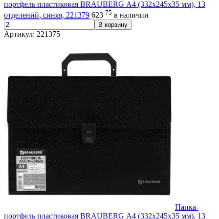
портфель пластиковая BRAUBERG А4 (332х245х35 мм), 13
75
отделений, синяя, 221379
623
в наличии
В корзину
Артикул: 221375
Папка-
портфель пластиковая BRAUBERG А4 (332х245х35 мм), 13