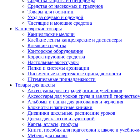
Средства защиты и спецодежда
Средства от насекомых и грызунов
Товары для гостиниц
Уход за обувью и одеждой
Чистящие и моющие средства
Канцелярские товары
Канцелярские мелочи
Клейкие ленты канцелярские и диспенсеры
Клеящие средства
Конторское оборудование
Корректирующие средства
Настольные аксессуары
Папки и системы архивации
Письменные и чертежные принадлежности
Штемпельные принадлежности
Товары для школы
Аксессуары для тетрадей, книг и учебников
Аксессуары для уроков труда и занятий творчество
Альбомы и папки для рисования и черчения
Блокноты и записные книжки
Дневники школьные, расписание уроков
Доски для классов и аудиторий
Карты, атласы, глобусы
Книги, пособия для подготовки к школе и учебно-м
Мебель для школы