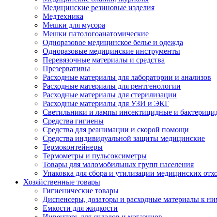
Медицинские резиновые изделия
Медтехника
Мешки для мусора
Мешки патологоанатомические
Одноразовое медицинское белье и одежда
Одноразовые медицинские инструменты
Перевязочные материалы и средства
Презервативы
Расходные материалы для лаборатории и анализов
Расходные материалы для рентгенологии
Расходные материалы для стерилизации
Расходные материалы для УЗИ и ЭКГ
Светильники и лампы инсектицидные и бактерици
Средства гигиены
Средства для реанимации и скорой помощи
Средства индивидуальной защиты медицинские
Термоконтейнеры
Термометры и пульсоксиметры
Товары для маломобильных групп населения
Упаковка для сбора и утилизации медицинских отх
Хозяйственные товары
Гигиенические товары
Диспенсеры, дозаторы и расходные материалы к ни
Емкости для жидкости
Инвентарь для складов и магазинов