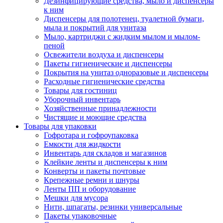
Дезинфицирующие средства, мыло и диспенсеры
к ним
Диспенсеры для полотенец, туалетной бумаги,
мыла и покрытий для унитаза
Мыло, картриджи с жидким мылом и мылом-
пеной
Освежители воздуха и диспенсеры
Пакеты гигиенические и диспенсеры
Покрытия на унитаз одноразовые и диспенсеры
Расходные гигиенические средства
Товары для гостиниц
Уборочный инвентарь
Хозяйственные принадлежности
Чистящие и моющие средства
Товары для упаковки
Гофротара и гофроупаковка
Емкости для жидкости
Инвентарь для складов и магазинов
Клейкие ленты и диспенсеры к ним
Конверты и пакеты почтовые
Крепежные ремни и шнуры
Ленты ПП и оборудование
Мешки для мусора
Нити, шпагаты, резинки универсальные
Пакеты упаковочные