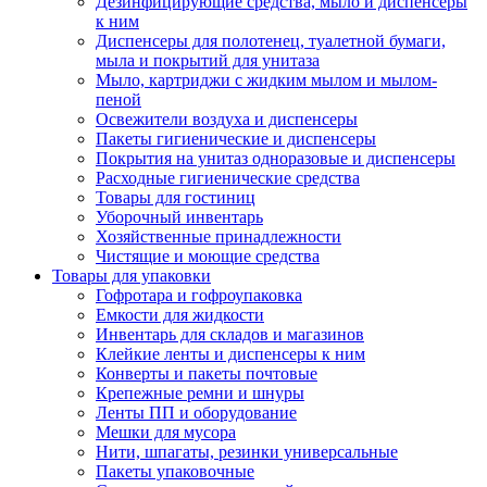
Дезинфицирующие средства, мыло и диспенсеры
к ним
Диспенсеры для полотенец, туалетной бумаги,
мыла и покрытий для унитаза
Мыло, картриджи с жидким мылом и мылом-
пеной
Освежители воздуха и диспенсеры
Пакеты гигиенические и диспенсеры
Покрытия на унитаз одноразовые и диспенсеры
Расходные гигиенические средства
Товары для гостиниц
Уборочный инвентарь
Хозяйственные принадлежности
Чистящие и моющие средства
Товары для упаковки
Гофротара и гофроупаковка
Емкости для жидкости
Инвентарь для складов и магазинов
Клейкие ленты и диспенсеры к ним
Конверты и пакеты почтовые
Крепежные ремни и шнуры
Ленты ПП и оборудование
Мешки для мусора
Нити, шпагаты, резинки универсальные
Пакеты упаковочные