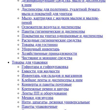
Дезинфицирующие средства, мыло и диспенсеры
к ним
Диспенсеры для полотенец, туалетной бумаги,
мыла и покрытий для унитаза
Мыло, картриджи с жидким мылом и мылом-
пеной
Освежители воздуха и диспенсеры
Пакеты гигиенические и диспенсеры
Покрытия на унитаз одноразовые и диспенсеры
Расходные гигиенические средства
Товары для гостиниц
Уборочный инвентарь
Хозяйственные принадлежности
Чистящие и моющие средства
Товары для упаковки
Гофротара и гофроупаковка
Емкости для жидкости
Инвентарь для складов и магазинов
Клейкие ленты и диспенсеры к ним
Конверты и пакеты почтовые
Крепежные ремни и шнуры
Ленты ПП и оборудование
Мешки для мусора
Нити, шпагаты, резинки универсальные
Пакеты упаковочные