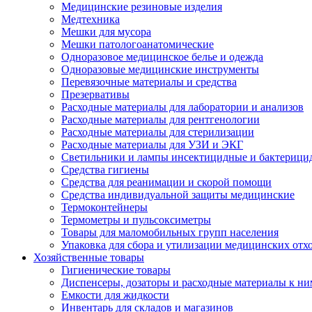
Медицинские резиновые изделия
Медтехника
Мешки для мусора
Мешки патологоанатомические
Одноразовое медицинское белье и одежда
Одноразовые медицинские инструменты
Перевязочные материалы и средства
Презервативы
Расходные материалы для лаборатории и анализов
Расходные материалы для рентгенологии
Расходные материалы для стерилизации
Расходные материалы для УЗИ и ЭКГ
Светильники и лампы инсектицидные и бактерици
Средства гигиены
Средства для реанимации и скорой помощи
Средства индивидуальной защиты медицинские
Термоконтейнеры
Термометры и пульсоксиметры
Товары для маломобильных групп населения
Упаковка для сбора и утилизации медицинских отх
Хозяйственные товары
Гигиенические товары
Диспенсеры, дозаторы и расходные материалы к ни
Емкости для жидкости
Инвентарь для складов и магазинов