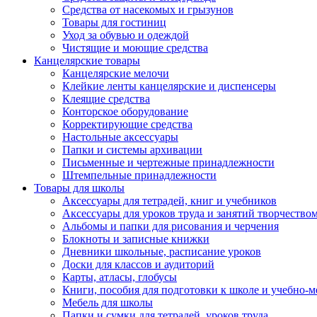
Средства от насекомых и грызунов
Товары для гостиниц
Уход за обувью и одеждой
Чистящие и моющие средства
Канцелярские товары
Канцелярские мелочи
Клейкие ленты канцелярские и диспенсеры
Клеящие средства
Конторское оборудование
Корректирующие средства
Настольные аксессуары
Папки и системы архивации
Письменные и чертежные принадлежности
Штемпельные принадлежности
Товары для школы
Аксессуары для тетрадей, книг и учебников
Аксессуары для уроков труда и занятий творчество
Альбомы и папки для рисования и черчения
Блокноты и записные книжки
Дневники школьные, расписание уроков
Доски для классов и аудиторий
Карты, атласы, глобусы
Книги, пособия для подготовки к школе и учебно-м
Мебель для школы
Папки и сумки для тетрадей, уроков труда