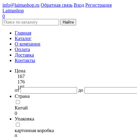
info@laimashop.ru
Обратная связь
Вход
Регистрация
Laimashop
0
Найти
Главная
Каталог
О компании
Оплата
Доставка
Контакты
Цена
167
176
185
от
до
Страна
Китай
0
Упаковка
картонная коробка
0