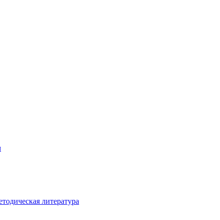
м
етодическая литература