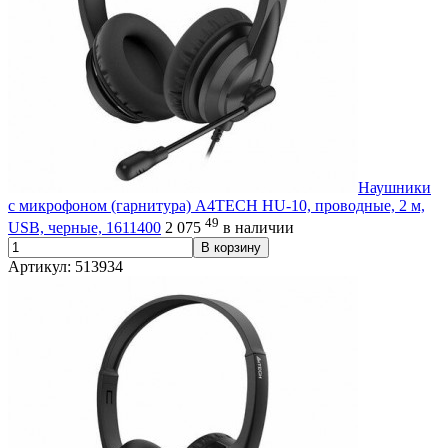
Наушники
с микрофоном (гарнитура) A4TECH HU-10, проводные, 2 м,
49
USB, черные, 1611400
2 075
в наличии
В корзину
Артикул: 513934