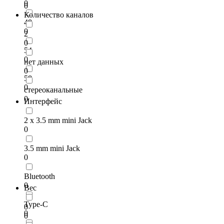
0
0
Количество каналов
48
0
2
0
54
0
нет данных
0
58
0
стереоканальные
0
Интерфейс
2 x 3.5 mm mini Jack
0
3.5 mm mini Jack
0
Bluetooth
0
Вес
Type-C
0
0
0