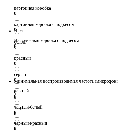
картонная коробка
0
картонная коробка с подвесом
0
Цвет
Пластиковая коробка с подвесом
белый
0
0
красный
0
серый
0
Минимальная воспроизводимая частота (микрофон)
черный
0
0
0
черный/белый
100
0
0
черный/красный
20
0
0