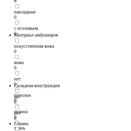
0
накладные
0
с оголовьем
0
Материал амбушюров
искусственная кожа
0
кожа
0
нет
0
Складная конструкция
поролон
да
0
0
резина
нет
0
0
Страна
ткань