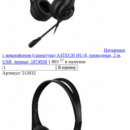
Наушники
с микрофоном (гарнитура) A4TECH HU-8, проводные, 2 м,
57
USB, черные, 1874958
1 803
в наличии
В корзину
Артикул: 513932