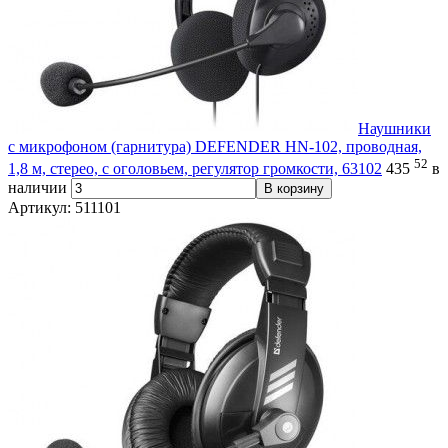
Наушники
с микрофоном (гарнитура) DEFENDER HN-102, проводная,
52
1,8 м, стерео, с оголовьем, регулятор громкости, 63102
435
в
наличии
В корзину
Артикул: 511101