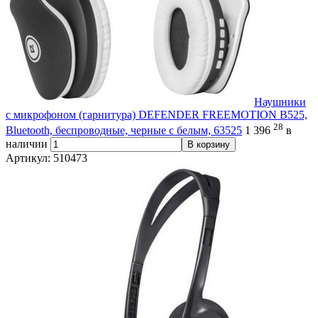
Наушники
с микрофоном (гарнитура) DEFENDER FREEMOTION B525,
28
Bluetooth, беспроводные, черные с белым, 63525
1 396
в
наличии
В корзину
Артикул: 510473