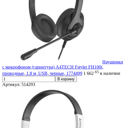
Наушники
с микрофоном (гарнитура) A4TECH Fstyler FH100i,
65
проводные, 1.8 м, USB, черные, 1774499
1 662
в наличии
В корзину
Артикул: 514293