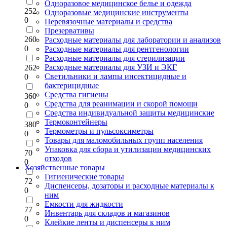
Одноразовое медицинское белье и одежда
252
Одноразовые медицинские инструменты
0
Перевязочные материалы и средства
Презервативы
260
Расходные материалы для лаборатории и анализов
0
Расходные материалы для рентгенологии
Расходные материалы для стерилизации
Расходные материалы для УЗИ и ЭКГ
262
Светильники и лампы инсектицидные и
0
бактерицидные
Средства гигиены
360
Средства для реанимации и скорой помощи
0
Средства индивидуальной защиты медицинские
Термоконтейнеры
380
Термометры и пульсоксиметры
0
Товары для маломобильных групп населения
Упаковка для сбора и утилизации медицинских
70
отходов
0
Хозяйственные товары
Гигиенические товары
72
Диспенсеры, дозаторы и расходные материалы к
0
ним
Емкости для жидкости
77
Инвентарь для складов и магазинов
0
Клейкие ленты и диспенсеры к ним