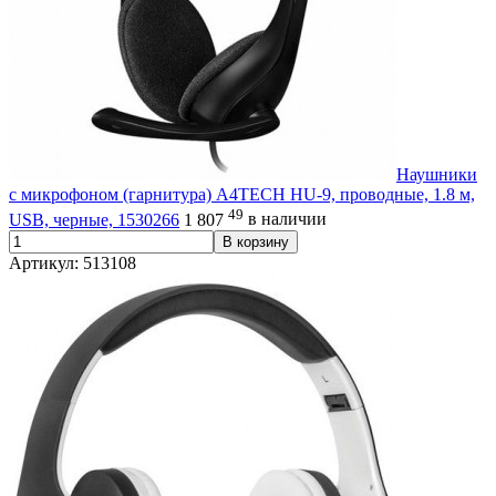
Наушники
с микрофоном (гарнитура) A4TECH HU-9, проводные, 1.8 м,
49
USB, черные, 1530266
1 807
в наличии
В корзину
Артикул: 513108