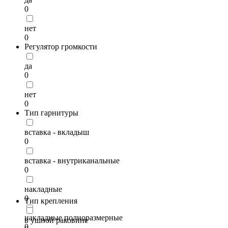
0
нет
0
Регулятор громкости
да
0
нет
0
Тип гарнитуры
вставка - вкладыш
0
вставка - внутриканальные
0
накладные
0
Тип крепления
накладные полноразмерные
в ушной раковине
0