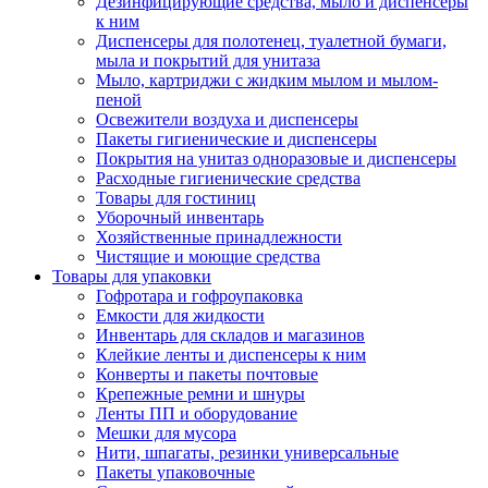
Дезинфицирующие средства, мыло и диспенсеры
к ним
Диспенсеры для полотенец, туалетной бумаги,
мыла и покрытий для унитаза
Мыло, картриджи с жидким мылом и мылом-
пеной
Освежители воздуха и диспенсеры
Пакеты гигиенические и диспенсеры
Покрытия на унитаз одноразовые и диспенсеры
Расходные гигиенические средства
Товары для гостиниц
Уборочный инвентарь
Хозяйственные принадлежности
Чистящие и моющие средства
Товары для упаковки
Гофротара и гофроупаковка
Емкости для жидкости
Инвентарь для складов и магазинов
Клейкие ленты и диспенсеры к ним
Конверты и пакеты почтовые
Крепежные ремни и шнуры
Ленты ПП и оборудование
Мешки для мусора
Нити, шпагаты, резинки универсальные
Пакеты упаковочные