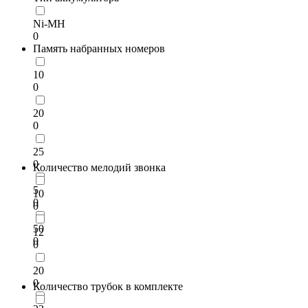
Ni-MH
0
Память набранных номеров
10
0
20
0
25
0
Количество мелодий звонка
5
10
0
0
50
12
0
0
20
0
Количество трубок в комплекте