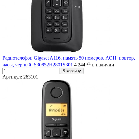
Радиотелефон Gigaset A116, память 50 номеров, АОН, повтор,
21
часы, черный, S30852H2801S301
4 244
в наличии
В корзину
Артикул: 263101