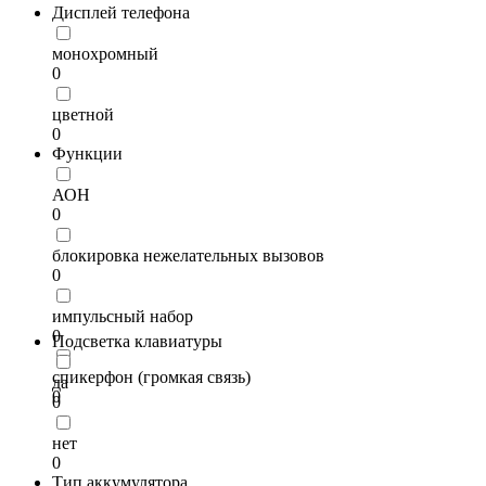
Дисплей телефона
монохромный
0
цветной
0
Функции
АОН
0
блокировка нежелательных вызовов
0
импульсный набор
0
Подсветка клавиатуры
спикерфон (громкая связь)
да
0
0
нет
0
Тип аккумулятора