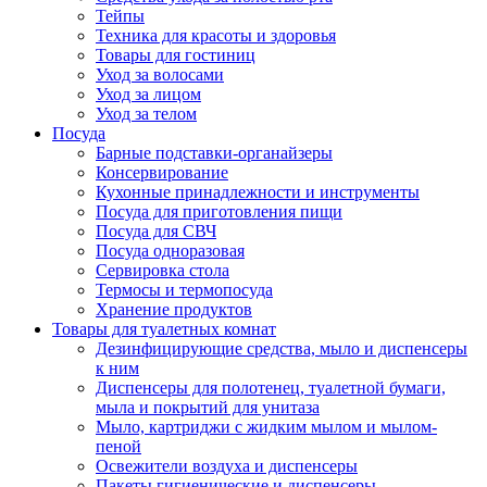
Тейпы
Техника для красоты и здоровья
Товары для гостиниц
Уход за волосами
Уход за лицом
Уход за телом
Посуда
Барные подставки-органайзеры
Консервирование
Кухонные принадлежности и инструменты
Посуда для приготовления пищи
Посуда для СВЧ
Посуда одноразовая
Сервировка стола
Термосы и термопосуда
Хранение продуктов
Товары для туалетных комнат
Дезинфицирующие средства, мыло и диспенсеры
к ним
Диспенсеры для полотенец, туалетной бумаги,
мыла и покрытий для унитаза
Мыло, картриджи с жидким мылом и мылом-
пеной
Освежители воздуха и диспенсеры
Пакеты гигиенические и диспенсеры