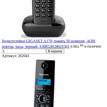
Радиотелефон GIGASET A170, память 50 номеров, АОН,
86
повтор, часы, черный, S30852H2802S301
6 061
в наличии
В корзину
Артикул: 262041