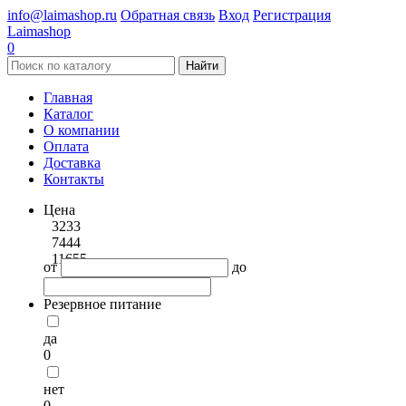
info@laimashop.ru
Обратная связь
Вход
Регистрация
Laimashop
0
Найти
Главная
Каталог
О компании
Оплата
Доставка
Контакты
Цена
3233
7444
11655
от
до
Резервное питание
да
0
нет
0