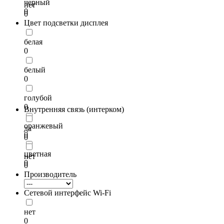
черный
нет
0
0
Цвет подсветки дисплея
белая
0
белый
0
голубой
0
Внутренняя связь (интерком)
оранжевый
да
0
0
цветная
нет
0
0
Производитель
Сетевой интерфейс Wi-Fi
нет
0