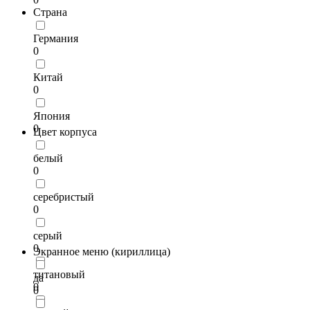
Страна
Германия
0
Китай
0
Япония
0
Цвет корпуса
белый
0
серебристый
0
серый
0
Экранное меню (кириллица)
титановый
да
0
0