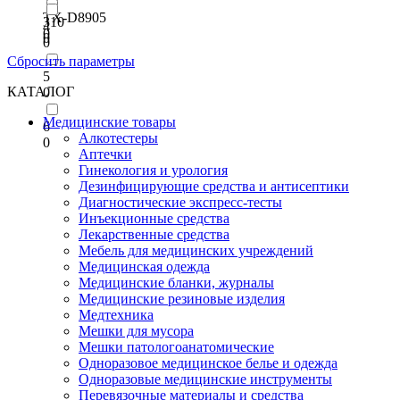
TX-D8905
310
4
0
0
0
Сбросить параметры
5
КАТАЛОГ
0
Медицинские товары
6
Алкотестеры
0
Аптечки
Гинекология и урология
Дезинфицирующие средства и антисептики
Диагностические экспресс-тесты
Инъекционные средства
Лекарственные средства
Мебель для медицинских учреждений
Медицинская одежда
Медицинские бланки, журналы
Медицинские резиновые изделия
Медтехника
Мешки для мусора
Мешки патологоанатомические
Одноразовое медицинское белье и одежда
Одноразовые медицинские инструменты
Перевязочные материалы и средства