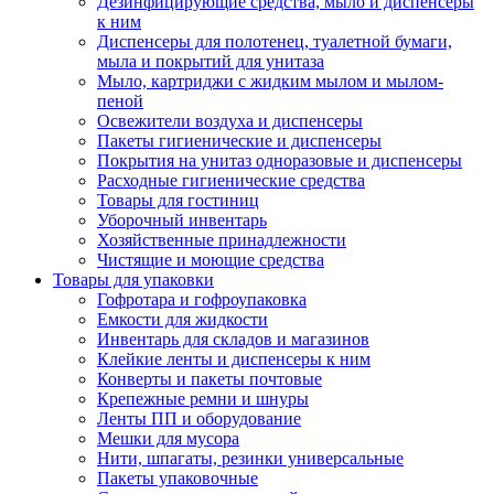
Дезинфицирующие средства, мыло и диспенсеры
к ним
Диспенсеры для полотенец, туалетной бумаги,
мыла и покрытий для унитаза
Мыло, картриджи с жидким мылом и мылом-
пеной
Освежители воздуха и диспенсеры
Пакеты гигиенические и диспенсеры
Покрытия на унитаз одноразовые и диспенсеры
Расходные гигиенические средства
Товары для гостиниц
Уборочный инвентарь
Хозяйственные принадлежности
Чистящие и моющие средства
Товары для упаковки
Гофротара и гофроупаковка
Емкости для жидкости
Инвентарь для складов и магазинов
Клейкие ленты и диспенсеры к ним
Конверты и пакеты почтовые
Крепежные ремни и шнуры
Ленты ПП и оборудование
Мешки для мусора
Нити, шпагаты, резинки универсальные
Пакеты упаковочные