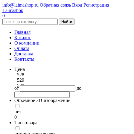
info@laimashop.ru
Обратная связь
Вход
Регистрация
Laimashop
0
Найти
Главная
Каталог
О компании
Оплата
Доставка
Контакты
Цена
528
529
529
от
до
Объемное 3D-изображение
нет
0
Тип товара
штопор-открывалка