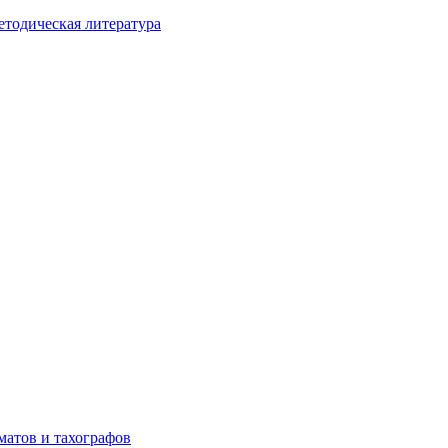
етодическая литература
матов и тахографов