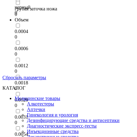
черный
грубая заточка ножа
0
0
Объем
0.0004
0
0.0006
0
0.0012
0
Сбросить параметры
0.0018
КАТАЛОГ
0
Медицинские товары
0.0029
Алкотестеры
0
Аптечки
Гинекология и урология
0.0031
Дезинфицирующие средства и антисептики
0
Диагностические экспресс-тесты
Инъекционные средства
0.0054
Лекарственные средства