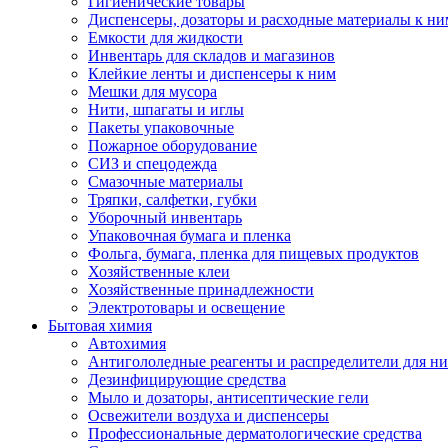
Гигиенические товары
Диспенсеры, дозаторы и расходные материалы к ни
Емкости для жидкости
Инвентарь для складов и магазинов
Клейкие ленты и диспенсеры к ним
Мешки для мусора
Нити, шпагаты и иглы
Пакеты упаковочные
Пожарное оборудование
СИЗ и спецодежда
Смазочные материалы
Тряпки, салфетки, губки
Уборочный инвентарь
Упаковочная бумага и пленка
Фольга, бумага, пленка для пищевых продуктов
Хозяйственные клеи
Хозяйственные принадлежности
Электротовары и освещение
Бытовая химия
Автохимия
Антигололедные реагенты и распределители для н
Дезинфицирующие средства
Мыло и дозаторы, антисептические гели
Освежители воздуха и диспенсеры
Профессиональные дерматологические средства