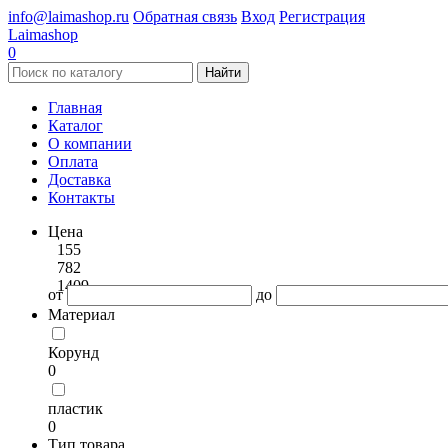
info@laimashop.ru
Обратная связь
Вход
Регистрация
Laimashop
0
Найти
Главная
Каталог
О компании
Оплата
Доставка
Контакты
Цена
155
782
1409
от
до
Материал
Корунд
0
пластик
0
Тип товара