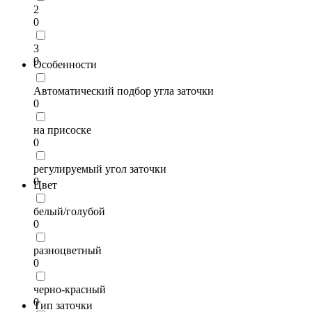
2
0
3
0
Особенности
Автоматический подбор угла заточки
0
на присоске
0
регулируемый угол заточки
0
Цвет
белый/голубой
0
разноцветный
0
черно-красный
0
Тип заточки