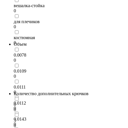
вешалка-стойка
0
для плечиков
0
костюмная
0
Объем
0.0078
0
0.0109
0
0.0111
0
Количество дополнительных крючков
0.0112
0
0
0
0.0143
3
0
0