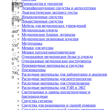
Стиль
0
Гинекология и урология
400
6
0.0354
0
Дезинфицирующие средства и антисептики
0
0
0
Диагностические экспресс-тесты
Инъекционные средства
455
0.0493
Лекарственные средства
0
0
Мебель для медицинских учреждений
Медицинская одежда
460
Медицинские бланки, журналы
0
Медицинские резиновые изделия
Медтехника
550
Мешки для мусора
0
Мешки патологоанатомические
Одноразовое медицинское белье и одежда
670
Одноразовые медицинские инструменты
0
Перевязочные материалы и средства
Презервативы
700
Расходные материалы для лаборатории и анализов
0
Расходные материалы для рентгенологии
Расходные материалы для стерилизации
Расходные материалы для УЗИ и ЭКГ
Светильники и лампы инсектицидные и
бактерицидные
Средства гигиены
Средства для реанимации и скорой помощи
Средства индивидуальной защиты медицинские