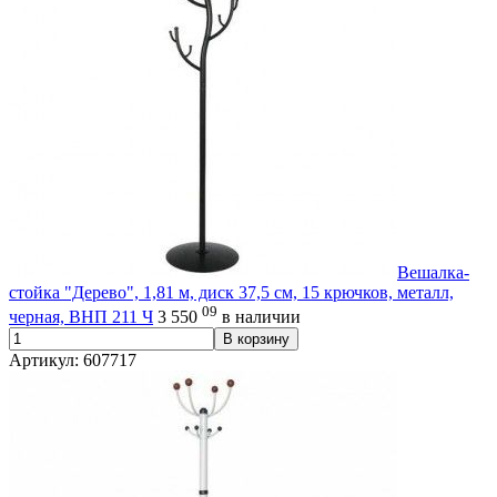
Вешалка-
стойка "Дерево", 1,81 м, диск 37,5 см, 15 крючков, металл,
09
черная, ВНП 211 Ч
3 550
в наличии
В корзину
Артикул: 607717