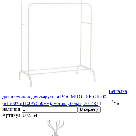
Вешалка
для плечиков двухъярусная BOOMHOUSE GR-002
34
(в1500*ш1100*г550мм), металл, белая, 701437
1 511
в
наличии
В корзину
Артикул: 602354