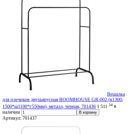
Вешалка
для плечиков двухъярусная BOOMHOUSE GR-002 (в1300-
34
1500*ш1100*г550мм), металл, черная, 701436
1 511
в
наличии
В корзину
Артикул: 701437