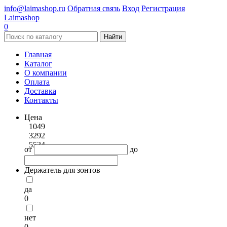
info@laimashop.ru
Обратная связь
Вход
Регистрация
Laimashop
0
Найти
Главная
Каталог
О компании
Оплата
Доставка
Контакты
Цена
1049
3292
5534
от
до
Держатель для зонтов
да
0
нет
0