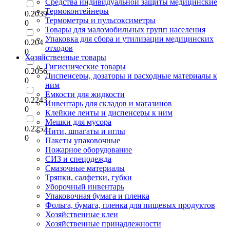
Средства индивидуальной защиты медицинские
Термоконтейнеры
0.2039
Термометры и пульсоксиметры
0
Товары для маломобильных групп населения
Упаковка для сбора и утилизации медицинских
0.204
отходов
0
Хозяйственные товары
Гигиенические товары
0.2056
Диспенсеры, дозаторы и расходные материалы к
0
ним
Емкости для жидкости
0.2243
Инвентарь для складов и магазинов
0
Клейкие ленты и диспенсеры к ним
Мешки для мусора
0.2252
Нити, шпагаты и иглы
0
Пакеты упаковочные
Пожарное оборудование
СИЗ и спецодежда
Смазочные материалы
Тряпки, салфетки, губки
Уборочный инвентарь
Упаковочная бумага и пленка
Фольга, бумага, пленка для пищевых продуктов
Хозяйственные клеи
Хозяйственные принадлежности