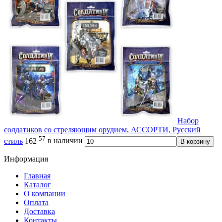
Набор
солдатиков со стреляющим орудием, АССОРТИ, Русский
57
стиль
162
в наличии
В корзину
Информация
Главная
Каталог
О компании
Оплата
Доставка
Контакты