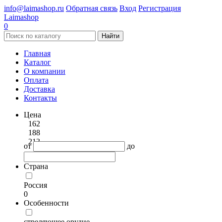
info@laimashop.ru
Обратная связь
Вход
Регистрация
Laimashop
0
Найти
Главная
Каталог
О компании
Оплата
Доставка
Контакты
Цена
162
188
213
от
до
Страна
Россия
0
Особенности
стреляющее орудие