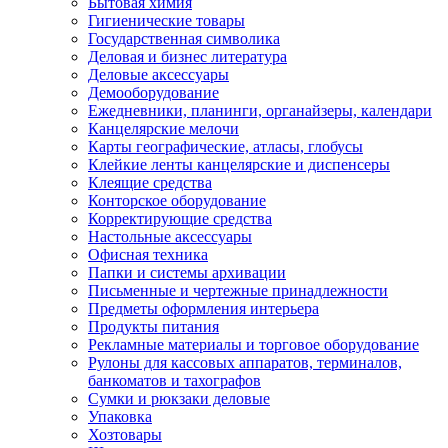
Бытовая химия
Гигиенические товары
Государственная символика
Деловая и бизнес литература
Деловые аксессуары
Демооборудование
Ежедневники, планинги, органайзеры, календари
Канцелярские мелочи
Карты географические, атласы, глобусы
Клейкие ленты канцелярские и диспенсеры
Клеящие средства
Конторское оборудование
Корректирующие средства
Настольные аксессуары
Офисная техника
Папки и системы архивации
Письменные и чертежные принадлежности
Предметы оформления интерьера
Продукты питания
Рекламные материалы и торговое оборудование
Рулоны для кассовых аппаратов, терминалов,
банкоматов и тахографов
Сумки и рюкзаки деловые
Упаковка
Хозтовары