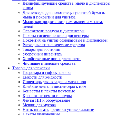
Дезинфицирующие средства, мыло и диспенсеры
к ним
Диспенсеры для полотенец, туалетной бумаги,
мыла и покрытий для унитаза
Мыло, картриджи с жидким мылом и мылом-
пеной
Освежители воздуха и диспенсеры
Пакеты гигиенические и диспенсеры
Покрытия на унитаз одноразовые и диспенсеры
Расходные гигиенические средства
Товары для гостиниц
Уборочный инвентарь
Хозяйственные принадлежности
Чистящие и моющие средства
Товары для упаковки
Гофротара и гофроупаковка
Емкости для жидкости
Инвентарь для складов и магазинов
Клейкие ленты и диспенсеры к ним
Конверты и пакеты почтовые
Крепежные ремни и шнуры
Ленты ПП и оборудование
Мешки для мусора
Нити, шпагаты, резинки универсальные
Пакеты упаковочные