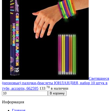
Светящиеся
(неоновые) палочки-браслеты ЮНЛАНДИЯ, набор 10 штук в
70
тубе, ассорти, 662595
133
в наличии
В корзину
Информация
Главная