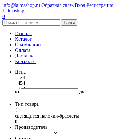
info@laimashop.ru
Обратная связь
Вход
Регистрация
Laimashop
0
Найти
Главная
Каталог
О компании
Оплата
Доставка
Контакты
Цена
133
454
774
от
до
Тип товара
светящиеся палочки-браслеты
0
Производитель
Страна