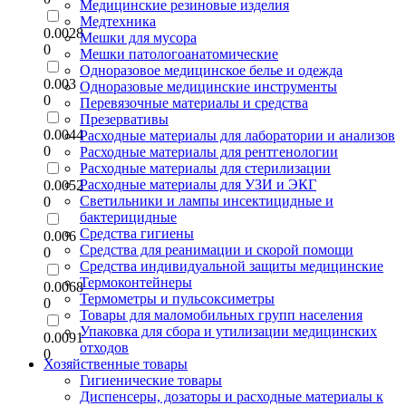
Медицинские резиновые изделия
Медтехника
0.0028
Мешки для мусора
0
Мешки патологоанатомические
Одноразовое медицинское белье и одежда
0.003
Одноразовые медицинские инструменты
0
Перевязочные материалы и средства
Презервативы
0.0044
Расходные материалы для лаборатории и анализов
0
Расходные материалы для рентгенологии
Расходные материалы для стерилизации
Расходные материалы для УЗИ и ЭКГ
0.0052
Светильники и лампы инсектицидные и
0
бактерицидные
Средства гигиены
0.006
Средства для реанимации и скорой помощи
0
Средства индивидуальной защиты медицинские
Термоконтейнеры
0.0068
Термометры и пульсоксиметры
0
Товары для маломобильных групп населения
Упаковка для сбора и утилизации медицинских
0.0091
отходов
0
Хозяйственные товары
Гигиенические товары
Диспенсеры, дозаторы и расходные материалы к