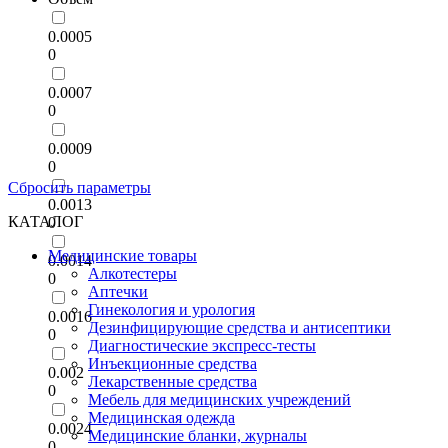
0.0005
0
0.0007
0
0.0009
0
Сбросить параметры
0.0013
КАТАЛОГ
0
Медицинские товары
0.0014
Алкотестеры
0
Аптечки
Гинекология и урология
0.0016
Дезинфицирующие средства и антисептики
0
Диагностические экспресс-тесты
Инъекционные средства
0.002
Лекарственные средства
0
Мебель для медицинских учреждений
Медицинская одежда
0.0024
Медицинские бланки, журналы
0