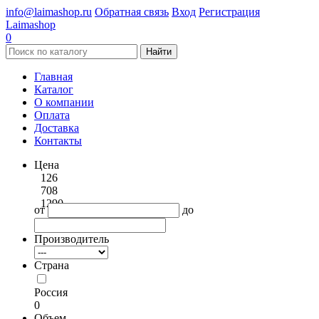
info@laimashop.ru
Обратная связь
Вход
Регистрация
Laimashop
0
Найти
Главная
Каталог
О компании
Оплата
Доставка
Контакты
Цена
126
708
1290
от
до
Производитель
Страна
Россия
0
Объем