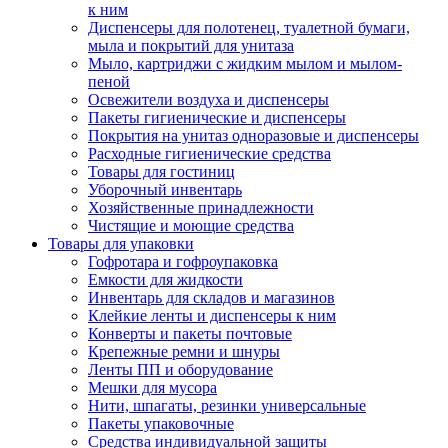
к ним
Диспенсеры для полотенец, туалетной бумаги,
мыла и покрытий для унитаза
Мыло, картриджи с жидким мылом и мылом-
пеной
Освежители воздуха и диспенсеры
Пакеты гигиенические и диспенсеры
Покрытия на унитаз одноразовые и диспенсеры
Расходные гигиенические средства
Товары для гостиниц
Уборочный инвентарь
Хозяйственные принадлежности
Чистящие и моющие средства
Товары для упаковки
Гофротара и гофроупаковка
Емкости для жидкости
Инвентарь для складов и магазинов
Клейкие ленты и диспенсеры к ним
Конверты и пакеты почтовые
Крепежные ремни и шнуры
Ленты ПП и оборудование
Мешки для мусора
Нити, шпагаты, резинки универсальные
Пакеты упаковочные
Средства индивидуальной защиты