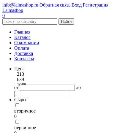
info@laimashop.ru
Обратная связь
Вход
Регистрация
Laimashop
0
Найти
Главная
Каталог
О компании
Оплата
Доставка
Контакты
Цена
213
639
1065
от
до
Сырье
вторичное
0
первичное
0