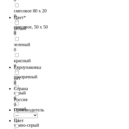
смесовое 80 x 20
0
Цвет*
смесовое, 50 х 50
белый
0
0
зеленый
0
красный
0
Евроупаковка
прозрачный
нет
0
0
Страна
серый
0
Россия
0
синий
Производитель
0
Цвет
темно-серый