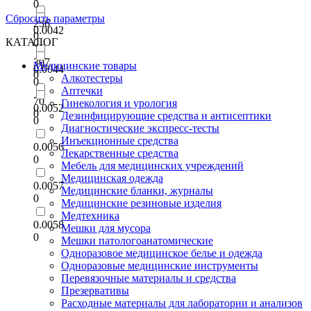
0
Сбросить параметры
256
0.0042
0
КАТАЛОГ
0
307
Медицинские товары
0.0044
0
Алкотестеры
0
Аптечки
70
Гинекология и урология
0.0052
0
Дезинфицирующие средства и антисептики
0
Диагностические экспресс-тесты
Инъекционные средства
0.0056
Лекарственные средства
0
Мебель для медицинских учреждений
Медицинская одежда
0.0057
Медицинские бланки, журналы
0
Медицинские резиновые изделия
Медтехника
0.0058
Мешки для мусора
0
Мешки патологоанатомические
Одноразовое медицинское белье и одежда
Одноразовые медицинские инструменты
Перевязочные материалы и средства
Презервативы
Расходные материалы для лаборатории и анализов