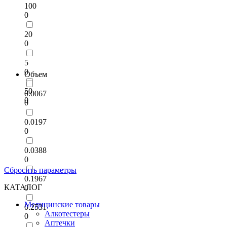
100
0
20
0
5
0
Объем
50
0.0067
0
0
0.0197
0
0.0388
0
Сбросить параметры
0.1967
КАТАЛОГ
0
Медицинские товары
0.2531
Алкотестеры
0
Аптечки