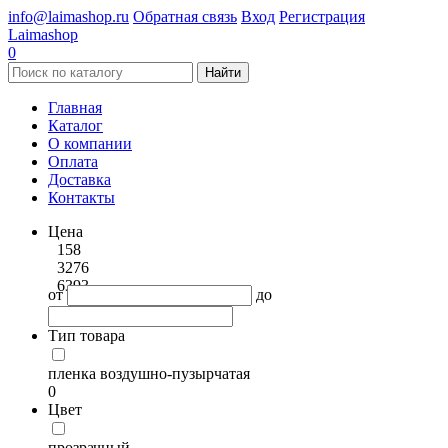
info@laimashop.ru
Обратная связь
Вход
Регистрация
Laimashop
0
Найти
Главная
Каталог
О компании
Оплата
Доставка
Контакты
Цена
158
3276
6393
от
до
Тип товара
пленка воздушно-пузырчатая
0
Цвет
прозрачный