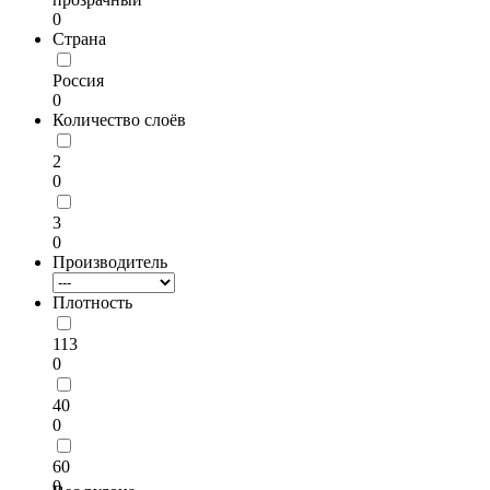
0
Страна
Россия
0
Количество слоёв
2
0
3
0
Производитель
Плотность
113
0
40
0
60
0