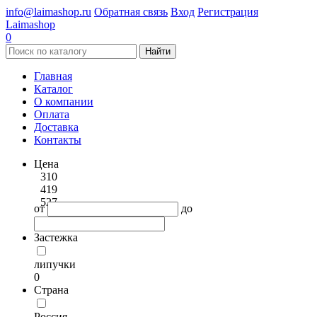
info@laimashop.ru
Обратная связь
Вход
Регистрация
Laimashop
0
Найти
Главная
Каталог
О компании
Оплата
Доставка
Контакты
Цена
310
419
527
от
до
Застежка
липучки
0
Страна
Россия