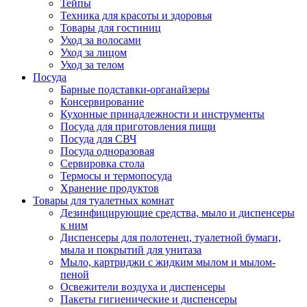
Тейпы
Техника для красоты и здоровья
Товары для гостиниц
Уход за волосами
Уход за лицом
Уход за телом
Посуда
Барные подставки-органайзеры
Консервирование
Кухонные принадлежности и инструменты
Посуда для приготовления пищи
Посуда для СВЧ
Посуда одноразовая
Сервировка стола
Термосы и термопосуда
Хранение продуктов
Товары для туалетных комнат
Дезинфицирующие средства, мыло и диспенсеры
к ним
Диспенсеры для полотенец, туалетной бумаги,
мыла и покрытий для унитаза
Мыло, картриджи с жидким мылом и мылом-
пеной
Освежители воздуха и диспенсеры
Пакеты гигиенические и диспенсеры