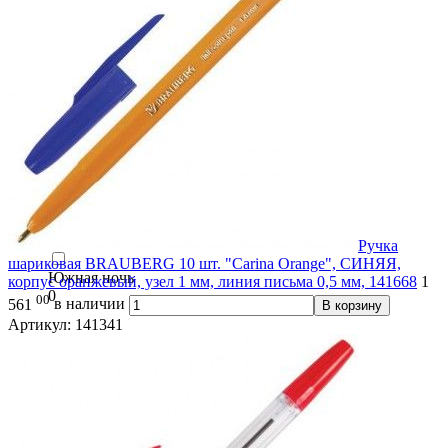
0
Ручка шариковая на шнурке ПИФАГОР
0
Сократ
0
Трехгранная серия
0
Школьная
0
Ручка
шариковая BRAUBERG 10 шт. "Carina Orange", СИНЯЯ,
Южная ночь
корпус оранжевый, узел 1 мм, линия письма 0,5 мм, 141668
1
0
00
561
в наличии
В корзину
Артикул: 141341