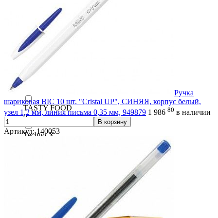
0
STICK С ПРИНТОМ
0
STRIPES
0
Super Grip G
0
Ручка
шариковая BIC 10 шт. "Cristal UP", СИНЯЯ, корпус белый,
TASTY FOOD
80
узел 1,2 мм, линия письма 0,35 мм, 949879
1 986
в наличии
0
В корзину
Артикул: 140053
Techno-X
0
Time2rite
0
Tops 505
0
Trait