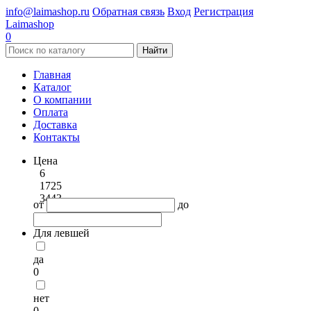
info@laimashop.ru
Обратная связь
Вход
Регистрация
Laimashop
0
Найти
Главная
Каталог
О компании
Оплата
Доставка
Контакты
Цена
6
1725
3443
от
до
Для левшей
да
0
нет
0