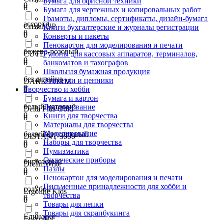
Бумага для офисной техники
0
0
Бумага для чертежных и копировальных работ
Грамоты, дипломы, сертификаты, дизайн-бумага
ассорти
Cristal UP
Книги бухгалтерские и журналы регистрации
0
0
Конверты и пакеты
Пенокартон для моделирования и печати
бежево-розовый
CUTE
Рулоны для кассовых аппаратов, терминалов,
0
0
банкоматов и тахографов
Школьная бумажная продукция
без дизайна
Этикетки и ценники
DARK FORM
0
Творчество и хобби
0
Бумага и картон
белый матовый
Декорирование
Delta Plus Gold
0
Книги для творчества
0
Материалы для творчества
Моделирование
белый/фиолетовый
DISTANT 3000
Наборы для творчества
0
0
Нумизматика
Оптические приборы
бирюзовый
DreamWrite
Пазлы
0
0
Пенокартон для моделирования и печати
Письменные принадлежности для хобби и
голубой
Ergoline Kids
творчества
0
0
Товары для лепки
Товары для скрапбукинга
Единорог
Everyday