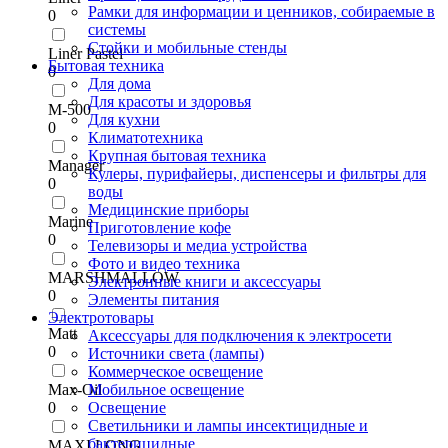
Рамки для информации и ценников, собираемые в
0
системы
Стойки и мобильные стенды
Liner Pastel
Бытовая техника
0
Для дома
Для красоты и здоровья
M-500
Для кухни
0
Климатотехника
Крупная бытовая техника
Manager
Кулеры, пурифайеры, диспенсеры и фильтры для
0
воды
Медицинские приборы
Marine
Приготовление кофе
0
Телевизоры и медиа устройства
Фото и видео техника
MARSHMALLOW
Электронные книги и аксессуары
0
Элементы питания
Электротовары
Matt
Аксессуары для подключения к электросети
0
Источники света (лампы)
Коммерческое освещение
Max-Oil
Мобильное освещение
0
Освещение
Светильники и лампы инсектицидные и
бактерицидные
MAXI LONG