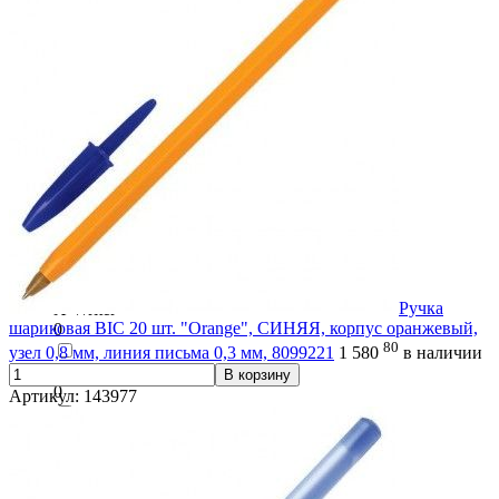
0
UniWrite
0
VeGa
0
X-30
0
X-333
0
Ручка
X-Writer
шариковая BIC 20 шт. "Orange", СИНЯЯ, корпус оранжевый,
0
80
узел 0,8 мм, линия письма 0,3 мм, 8099221
1 580
в наличии
YES, DUCK
В корзину
0
Артикул: 143977
Антибактериальная
0
Веселые зверята