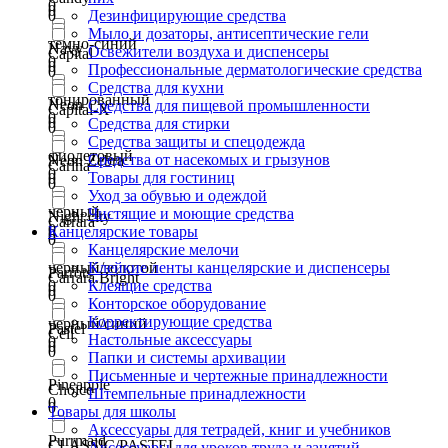
0
0
0
Дезинфицирующие средства
Мыло и дозаторы, антисептические гели
темно-синий
Navy
Освежители воздуха и диспенсеры
Capital
0
0
Профессиональные дерматологические средства
0
Средства для кухни
тонированный
Neon
Средства для пищевой промышленности
Capital-X
0
0
Средства для стирки
0
Средства защиты и спецодежда
фиолетовый
Средства от насекомых и грызунов
Neon Zebra
Carina
0
Товары для гостиниц
0
0
Уход за обувью и одеждой
черный
Чистящие и моющие средства
Night city
Carrara
0
Канцелярские товары
0
0
Канцелярские мелочи
черный/золотой
Клейкие ленты канцелярские и диспенсеры
Parrots
Carrara.Bright
0
Клеящие средства
0
0
Конторское оборудование
Корректирующие средства
черный/синий
Pastel
Cell
Настольные аксессуары
0
0
0
Папки и системы архивации
Письменные и чертежные принадлежности
Pineapple
Choice
Штемпельные принадлежности
0
0
Товары для школы
Аксессуары для тетрадей, книг и учебников
Purrmaid
CLASSIC/PASTEL
Аксессуары для уроков труда и занятий