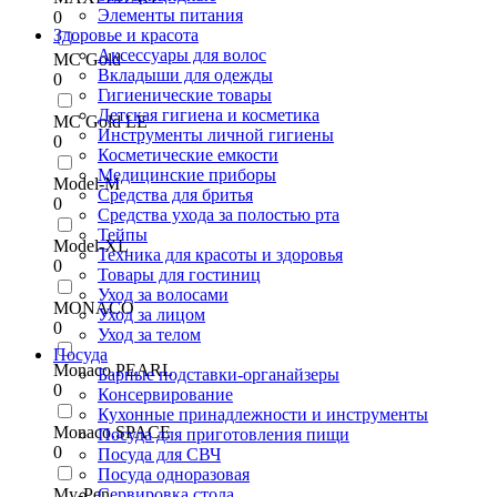
Элементы питания
0
Здоровье и красота
Аксессуары для волос
MC Gold
Вкладыши для одежды
0
Гигиенические товары
Детская гигиена и косметика
MC Gold LE
Инструменты личной гигиены
0
Косметические емкости
Медицинские приборы
Model-M
Средства для бритья
0
Средства ухода за полостью рта
Тейпы
Model-XL
Техника для красоты и здоровья
0
Товары для гостиниц
Уход за волосами
MONACO
Уход за лицом
0
Уход за телом
Посуда
Monaco.PEARL
Барные подставки-органайзеры
0
Консервирование
Кухонные принадлежности и инструменты
Monaco.SPACE
Посуда для приготовления пищи
0
Посуда для СВЧ
Посуда одноразовая
My-Pen
Сервировка стола