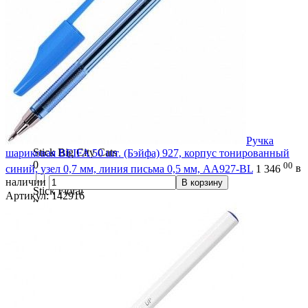
0
ST-01
0
Star
0
Star Tech
0
Ручка
Stick Big City Cats
шариковая BEIFA 50 шт. (Бэйфа) 927, корпус тонированный
0
00
синий, узел 0,7 мм, линия письма 0,5 мм, AA927-BL
1 346
в
наличии
В корзину
Stick Floral
Артикул: 142916
0
Stick Magic Pet
0
Stick Medium
0
Stick Orange