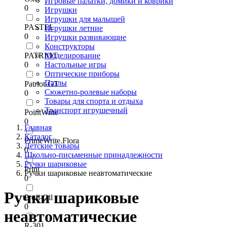
Игровые палатки, домики и коврики
0
Игрушки
Игрушки для малышей
PASTEL
Игрушки летние
0
Игрушки развивающие
Конструкторы
PATRIOT
Моделирование
0
Настольные игры
Оптические приборы
Пазлы
Patriot-GT
Сюжетно-ролевые наборы
0
Товары для спорта и отдыха
Транспорт игрушечный
PointWrite
0
Главная
Каталог
PrimeWrite.Flora
Детские товары
0
Школьно-письменные принадлежности
Ручки шариковые
Print
Ручки шариковые неавтоматические
0
Ручки шариковые
Profi-Oil
0
неавтоматические
R-301