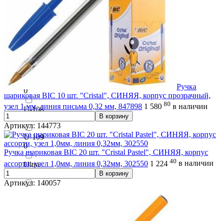
0
Triball
0
TRIOS
0
TWIST
Ручка
0
шариковая BIC 10 шт. "Cristal", СИНЯЯ, корпус прозрачный,
80
узел 1 мм, линия письма 0,32 мм, 847898
1 580
в наличии
U-108
В корзину
0
Артикул: 144773
U-109
0
Ручка шариковая BIC 20 шт. "Cristal Pastel", СИНЯЯ, корпус
40
ассорти, узел 1,0мм, линия 0,32мм, 302550
1 224
в наличии
Ultra
0
В корзину
Артикул: 140057
Ultra GT
0
UNI SX-101