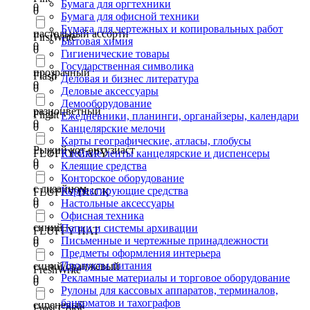
Бумага для оргтехники
0
0
Бумага для офисной техники
Бумага для чертежных и копировальных работ
пастельный ассорти
FirstWrite
Бытовая химия
0
0
Гигиенические товары
Государственная символика
прозрачный
Flash
Деловая и бизнес литература
0
0
Деловые аксессуары
Демооборудование
разноцветный
Flight
Ежедневники, планинги, органайзеры, календари
0
0
Канцелярские мелочи
Карты географические, атласы, глобусы
Рыжий кот-энтузиаст
FLUFFY CAPY
Клейкие ленты канцелярские и диспенсеры
0
0
Клеящие средства
Конторское оборудование
с дизайном
Корректирующие средства
FLUFFY DUCK
0
Настольные аксессуары
0
Офисная техника
синий
Папки и системы архивации
FLUFFY HAT
0
Письменные и чертежные принадлежности
0
Предметы оформления интерьера
Продукты питания
синий/оранжевый
FreshWrite
Рекламные материалы и торговое оборудование
0
0
Рулоны для кассовых аппаратов, терминалов,
банкоматов и тахографов
сиреневый
Frost Color