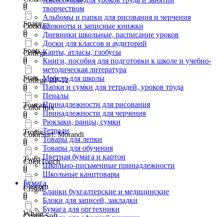
0
0
творчеством
Альбомы и папки для рисования и черчения
Space
Cocktail
Блокноты и записные книжки
0
0
Дневники школьные, расписание уроков
Доски для классов и аудиторий
Spots
Карты, атласы, глобусы
College
0
Книги, пособия для подготовки к школе и учебно-
0
методическая литература
Stars
Мебель для школы
College BP-12
0
Папки и сумки для тетрадей, уроков труда
0
Пеналы
Принадлежности для рисования
Toucan
Color mix
Принадлежности для черчения
0
0
Рюкзаки, ранцы, сумки
Тетради
Tropic
ColorSurf. Morandi
Товары для лепки
0
0
Товары для обучения
Цветная бумага и картон
Twist
ColorTouch
Школьно-письменные принадлежности
0
0
Школьные канцтовары
Бумага
Unicorn
Cristal
Бланки бухгалтерские и медицинские
0
0
Блоки для записей, закладки
Бумага для оргтехники
Whale
Cristal Soft