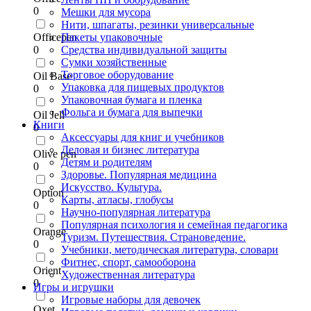
0
Мешки для мусора
Нити, шпагаты, резинки универсальные
Officepen
Пакеты упаковочные
0
Средства индивидуальной защиты
Сумки хозяйственные
Торговое оборудование
Oil Base
Упаковка для пищевых продуктов
0
Упаковочная бумага и пленка
Фольга и бумага для выпечки
Oil Jell
Книги
0
Аксессуары для книг и учебников
Деловая и бизнес литература
Olive pen
Детям и родителям
0
Здоровье. Популярная медицина
Искусство. Культура.
Option
Карты, атласы, глобусы
0
Научно-популярная литература
Популярная психология и семейная педагогика
Orange
Туризм. Путешествия. Страноведение.
0
Учебники, методическая литература, словари
Фитнес, спорт, самооборона
Orient
Художественная литература
0
Игры и игрушки
Игровые наборы для девочек
Oxet