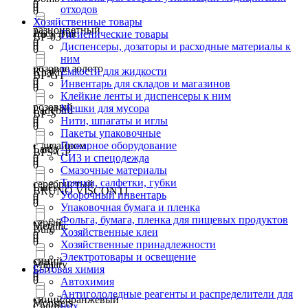
0
0
отходов
0
Хозяйственные товары
разноцветный
Juicy fruit
Гигиенические товары
BP-03
0
0
Диспенсеры, дозаторы и расходные материалы к
0
ним
розовое золото
Емкости для жидкости
Khaki
BP-GT
0
Инвентарь для складов и магазинов
0
0
Клейкие ленты и диспенсеры к ним
розовый
Мешки для мусора
Ladybird
BP-S
0
Нити, шпагаты и иглы
0
0
Пакеты упаковочные
с дизайном
Пожарное оборудование
Lama
BPS-GP
0
СИЗ и спецодежда
0
0
Смазочные материалы
Тряпки, салфетки, губки
серебристый
Lines
BRUNO VISCONTI
Уборочный инвентарь
0
0
0
Упаковочная бумага и пленка
Фольга, бумага, пленка для пищевых продуктов
серый
Metallic
Buro
Хозяйственные клеи
0
0
0
Хозяйственные принадлежности
Электротовары и освещение
синий
Military
C-51
Бытовая химия
0
0
0
Автохимия
Антигололедные реагенты и распределители для
синий/оранжевый
Monsters
Candy
них