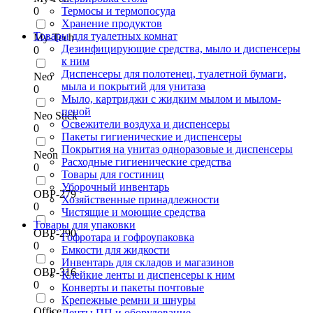
0
Термосы и термопосуда
Хранение продуктов
Товары для туалетных комнат
My-Tech
Дезинфицирующие средства, мыло и диспенсеры
0
к ним
Диспенсеры для полотенец, туалетной бумаги,
Neo
мыла и покрытий для унитаза
0
Мыло, картриджи с жидким мылом и мылом-
пеной
Neo Stick
Освежители воздуха и диспенсеры
0
Пакеты гигиенические и диспенсеры
Покрытия на унитаз одноразовые и диспенсеры
Neon
Расходные гигиенические средства
0
Товары для гостиниц
Уборочный инвентарь
OBP-279
Хозяйственные принадлежности
0
Чистящие и моющие средства
Товары для упаковки
OBP-290
Гофротара и гофроупаковка
0
Емкости для жидкости
Инвентарь для складов и магазинов
OBP-316
Клейкие ленты и диспенсеры к ним
0
Конверты и пакеты почтовые
Крепежные ремни и шнуры
Office
Ленты ПП и оборудование