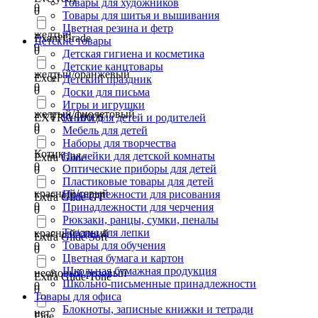
Товары для художников
0
0
Товары для шитья и вышивания
Цветная резина и фетр
желтый
Exam Grade
Детские товары
0
0
Детская гигиена и косметика
Детские канцтовары
желтый/оранжевый
Excel
Детский праздник
0
0
Доски для письма
Игры и игрушки
желтый/фиолетовый
EXTRA 10000
Книги для детей и родителей
0
0
Мебель для детей
Наборы для творчества
Котик
Наклейки для детской комнаты
Extra Glide
0
Оптические приборы для детей
0
Пластиковые товары для детей
красный/серый
Принадлежности для рисования
Extra Glide GT
0
Принадлежности для черчения
0
Рюкзаки, ранцы, сумки, пеналы
Товары для лепки
красный/синий
Extra Glide Soft
Товары для обучения
0
0
Цветная бумага и картон
Школьная бумажная продукция
неоновый розовый
Extra Glide Tone
Школьно-письменные принадлежности
0
0
Товары для офиса
Блокноты, записные книжки и тетради
нет
Fine