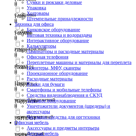
Сумки и рюкзаки деловые
0
0
Упаковка
Хозтовары
Смайлики
Fruity
Штемпельные принадлежности
0
0
Техника для офиса
Банковское оборудование
Собачка
FunWrite
Бытовая техника и водораздача
0
0
Интерактивное оборудование
Калькуляторы
темно-красный
Glassy
Ламинаторы и расходные материалы
0
0
Офисная телефония
Переплетные машины и материалы для переплета
Фрукт
Global-21
Принтеры, МФУ, сканеры
0
0
Проекционное оборудование
Расходные материалы
Цветок
HappyClick
Резаки для бумаги
0
0
Смартфоны и мобильные телефоны
Средства видеонаблюдения и СКУД
черный/оранжевый
Торговое оборудование
HappyWrite
0
Уничтожители документов (шредеры) и
0
аксессуары
черный/салатовый
Чистящие средства для оргтехники
i-RITE GT
0
Офисная мебель
0
Аксессуары и предметы интерьера
Детская мебель
черный/серый
I-Stick