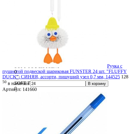
0
Slider Edge F
0
SlimWrite
0
SOFT TOUCH GRIP
0
Ручка с
SOFT TOUCH PRINT
пушистой подвеской шариковая FUNSTER 24 шт. "FLUFFY
0
DUCK", СИНЯЯ, ассорти, пишущий узел 0,7 мм, 144525
128
50
SOFT TOUCH STICK
в наличии
В корзину
0
Артикул: 141660
SoftWrite
0
Softy
0
Solar