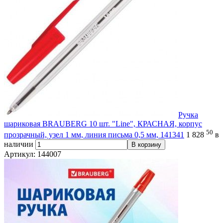
Ручка
шариковая BRAUBERG 10 шт. "Line", КРАСНАЯ, корпус
50
прозрачный, узел 1 мм, линия письма 0,5 мм, 141341
1 828
в
наличии
В корзину
Артикул: 144007