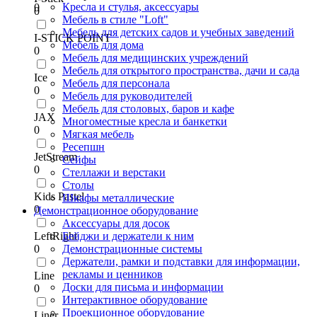
Кресла и стулья, аксессуары
0
0
Мебель в стиле "Loft"
Мебель для детских садов и учебных заведений
I-STICK POINT
Мебель для дома
0
Мебель для медицинских учреждений
Мебель для открытого пространства, дачи и сада
Ice
Мебель для персонала
0
Мебель для руководителей
Мебель для столовых, баров и кафе
JAX
Многоместные кресла и банкетки
0
Мягкая мебель
Ресепшн
JetStream
Сейфы
0
Стеллажи и верстаки
Столы
Kids Pastel
Шкафы металлические
0
Демонстрационное оборудование
Аксессуары для досок
LeftRight
Бейджи и держатели к ним
0
Демонстрационные системы
Держатели, рамки и подставки для информации,
рекламы и ценников
Line
Доски для письма и информации
0
Интерактивное оборудование
Проекционное оборудование
Liner