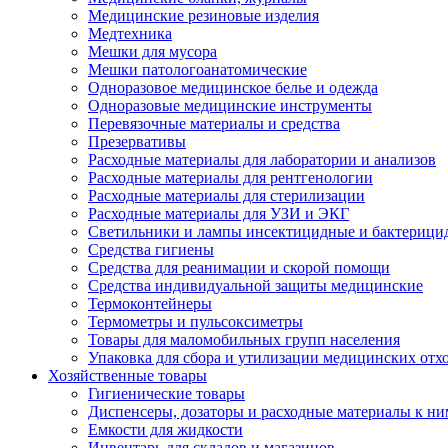
Медицинские резиновые изделия
Медтехника
Мешки для мусора
Мешки патологоанатомические
Одноразовое медицинское белье и одежда
Одноразовые медицинские инструменты
Перевязочные материалы и средства
Презервативы
Расходные материалы для лаборатории и анализов
Расходные материалы для рентгенологии
Расходные материалы для стерилизации
Расходные материалы для УЗИ и ЭКГ
Светильники и лампы инсектицидные и бактерици
Средства гигиены
Средства для реанимации и скорой помощи
Средства индивидуальной защиты медицинские
Термоконтейнеры
Термометры и пульсоксиметры
Товары для маломобильных групп населения
Упаковка для сбора и утилизации медицинских отх
Хозяйственные товары
Гигиенические товары
Диспенсеры, дозаторы и расходные материалы к ни
Емкости для жидкости
Инвентарь для складов и магазинов