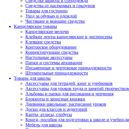
Средства защиты и спецодежда
Средства от насекомых и грызунов
Товары для гостиниц
Уход за обувью и одеждой
Чистящие и моющие средства
Канцелярские товары
Канцелярские мелочи
Клейкие ленты канцелярские и диспенсеры
Клеящие средства
Конторское оборудование
Корректирующие средства
Настольные аксессуары
Папки и системы архивации
Письменные и чертежные принадлежности
Штемпельные принадлежности
Товары для школы
Аксессуары для тетрадей, книг и учебников
Аксессуары для уроков труда и занятий творчество
Альбомы и папки для рисования и черчения
Блокноты и записные книжки
Дневники школьные, расписание уроков
Доски для классов и аудиторий
Карты, атласы, глобусы
Книги, пособия для подготовки к школе и учебно-м
Мебель для школы