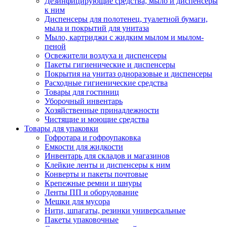
Дезинфицирующие средства, мыло и диспенсеры
к ним
Диспенсеры для полотенец, туалетной бумаги,
мыла и покрытий для унитаза
Мыло, картриджи с жидким мылом и мылом-
пеной
Освежители воздуха и диспенсеры
Пакеты гигиенические и диспенсеры
Покрытия на унитаз одноразовые и диспенсеры
Расходные гигиенические средства
Товары для гостиниц
Уборочный инвентарь
Хозяйственные принадлежности
Чистящие и моющие средства
Товары для упаковки
Гофротара и гофроупаковка
Емкости для жидкости
Инвентарь для складов и магазинов
Клейкие ленты и диспенсеры к ним
Конверты и пакеты почтовые
Крепежные ремни и шнуры
Ленты ПП и оборудование
Мешки для мусора
Нити, шпагаты, резинки универсальные
Пакеты упаковочные