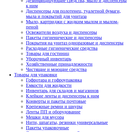
Дезинфицирующие средства, мыло и диспенсеры
к ним
Диспенсеры для полотенец, туалетной бумаги,
мыла и покрытий для унитаза
Мыло, картриджи с жидким мылом и мылом-
пеной
Освежители воздуха и диспенсеры
Пакеты гигиенические и диспенсеры
Покрытия на унитаз одноразовые и диспенсеры
Расходные гигиенические средства
Товары для гостиниц
Уборочный инвентарь
Хозяйственные принадлежности
Чистящие и моющие средства
Товары для упаковки
Гофротара и гофроупаковка
Емкости для жидкости
Инвентарь для складов и магазинов
Клейкие ленты и диспенсеры к ним
Конверты и пакеты почтовые
Крепежные ремни и шнуры
Ленты ПП и оборудование
Мешки для мусора
Нити, шпагаты, резинки универсальные
Пакеты упаковочные