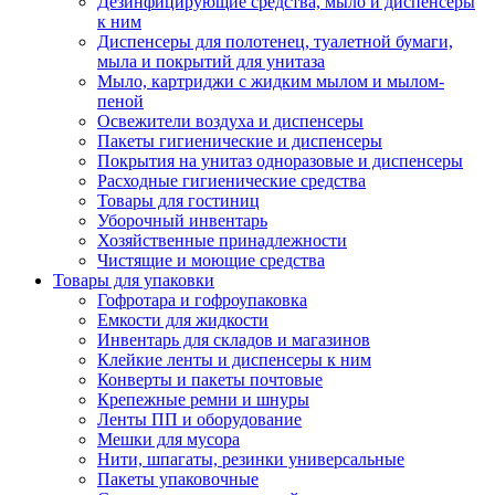
Дезинфицирующие средства, мыло и диспенсеры
к ним
Диспенсеры для полотенец, туалетной бумаги,
мыла и покрытий для унитаза
Мыло, картриджи с жидким мылом и мылом-
пеной
Освежители воздуха и диспенсеры
Пакеты гигиенические и диспенсеры
Покрытия на унитаз одноразовые и диспенсеры
Расходные гигиенические средства
Товары для гостиниц
Уборочный инвентарь
Хозяйственные принадлежности
Чистящие и моющие средства
Товары для упаковки
Гофротара и гофроупаковка
Емкости для жидкости
Инвентарь для складов и магазинов
Клейкие ленты и диспенсеры к ним
Конверты и пакеты почтовые
Крепежные ремни и шнуры
Ленты ПП и оборудование
Мешки для мусора
Нити, шпагаты, резинки универсальные
Пакеты упаковочные