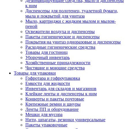
Дезинфицирующие средства, мыло и диспенсеры
к ним
Диспенсеры для полотенец, туалетной бумаги,
мыла и покрытий для унитаза
Мыло, картриджи с жидким мылом и мылом-
пеной
Освежители воздуха и диспенсеры
Пакеты гигиенические и диспенсеры
Покрытия на унитаз одноразовые и диспенсеры
Расходные гигиенические средства
Товары для гостиниц
Уборочный инвентарь
Хозяйственные принадлежности
Чистящие и моющие средства
Товары для упаковки
Гофротара и гофроупаковка
Емкости для жидкости
Инвентарь для складов и магазинов
Клейкие ленты и диспенсеры к ним
Конверты и пакеты почтовые
Крепежные ремни и шнуры
Ленты ПП и оборудование
Мешки для мусора
Нити, шпагаты, резинки универсальные
Пакеты упаковочные