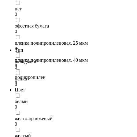
нет
0
офсетная бумага
0
пленка полипропиленовая, 25 мкм
0
Тип
пленка полипропиленовая, 40 мкм
вкладыши
0
0
полипропилен
папка
0
0
Цвет
белый
0
желто-оранжевый
0
желтый