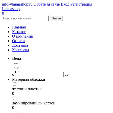
info@laimashop.ru
Обратная связь
Вход
Регистрация
Laimashop
0
Найти
Главная
Каталог
О компании
Оплата
Доставка
Контакты
Цена
44
626
1207
от
до
Материал обложки
жесткий пластик
0
ламинированный картон
0