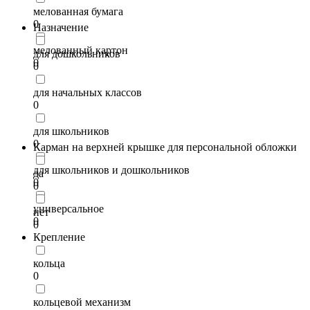
мелованная бумага
0
Назначение
мелованный картон
для дошкольников
0
0
для начальных классов
0
для школьников
0
Карман на верхней крышке для персональной обложки
для школьников и дошкольников
да
0
0
универсальное
нет
0
0
Крепление
кольца
0
кольцевой механизм