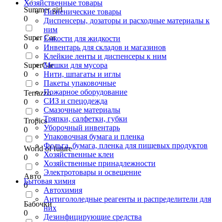
Хозяйственные товары
Summer girl
Гигиенические товары
0
Диспенсеры, дозаторы и расходные материалы к
ним
Super Car
Емкости для жидкости
0
Инвентарь для складов и магазинов
Клейкие ленты и диспенсеры к ним
SuperCar
Мешки для мусора
0
Нити, шпагаты и иглы
Пакеты упаковочные
Пожарное оборудование
Terrazzo
СИЗ и спецодежда
0
Смазочные материалы
Тряпки, салфетки, губки
Tropics
Уборочный инвентарь
0
Упаковочная бумага и пленка
Фольга, бумага, пленка для пищевых продуктов
World of future
Хозяйственные клеи
0
Хозяйственные принадлежности
Электротовары и освещение
Авто
Бытовая химия
0
Автохимия
Антигололедные реагенты и распределители для
Бабочки
них
0
Дезинфицирующие средства