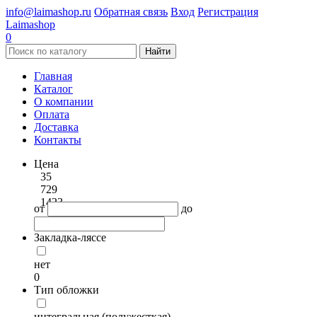
info@laimashop.ru
Обратная связь
Вход
Регистрация
Laimashop
0
Найти
Главная
Каталог
О компании
Оплата
Доставка
Контакты
Цена
35
729
1423
от
до
Закладка-ляссе
нет
0
Тип обложки
интегральная (полужесткая)