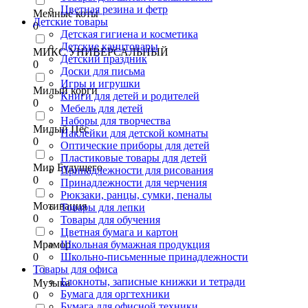
Цветная резина и фетр
Мемные коты
Детские товары
0
Детская гигиена и косметика
Детские канцтовары
МИКС УНИВЕРСАЛЬНЫЙ
Детский праздник
0
Доски для письма
Игры и игрушки
Милый корги
Книги для детей и родителей
0
Мебель для детей
Наборы для творчества
Милый Пёс
Наклейки для детской комнаты
0
Оптические приборы для детей
Пластиковые товары для детей
Мир Будущего
Принадлежности для рисования
0
Принадлежности для черчения
Рюкзаки, ранцы, сумки, пеналы
Мотивация
Товары для лепки
0
Товары для обучения
Цветная бумага и картон
Мрамор
Школьная бумажная продукция
0
Школьно-письменные принадлежности
Товары для офиса
Блокноты, записные книжки и тетради
Музыка
Бумага для оргтехники
0
Бумага для офисной техники