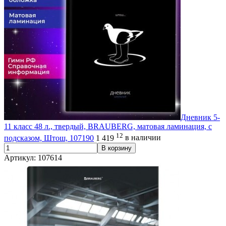
Дневник 5-
11 класс 48 л., твердый, BRAUBERG, матовая ламинация, с
12
подсказом, Штош, 107190
1 419
в наличии
В корзину
Артикул: 107614