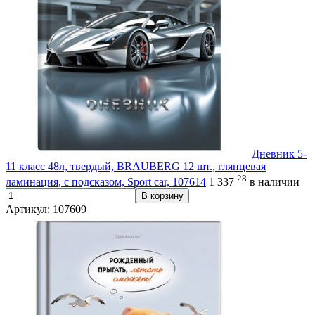
Дневник 5-
11 класс 48л, твердый, BRAUBERG 12 шт., глянцевая
28
ламинация, с подсказом, Sport car, 107614
1 337
в наличии
В корзину
Артикул: 107609