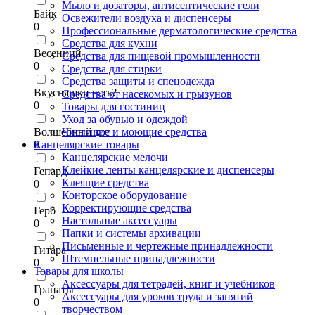
Мыло и дозаторы, антисептические гели
Байк
Освежители воздуха и диспенсеры
0
Профессиональные дерматологические средства
Средства для кухни
Весенний
Средства для пищевой промышленности
0
Средства для стирки
Средства защиты и спецодежда
Вкусняшки есть?
Средства от насекомых и грызунов
0
Товары для гостиниц
Уход за обувью и одеждой
Волшебный кот
Чистящие и моющие средства
0
Канцелярские товары
Канцелярские мелочи
Клейкие ленты канцелярские и диспенсеры
Гепард
Клеящие средства
0
Конторское оборудование
Корректирующие средства
Герб
Настольные аксессуары
0
Папки и системы архивации
Письменные и чертежные принадлежности
Гитара
Штемпельные принадлежности
0
Товары для школы
Аксессуары для тетрадей, книг и учебников
Гранаты
Аксессуары для уроков труда и занятий
0
творчеством