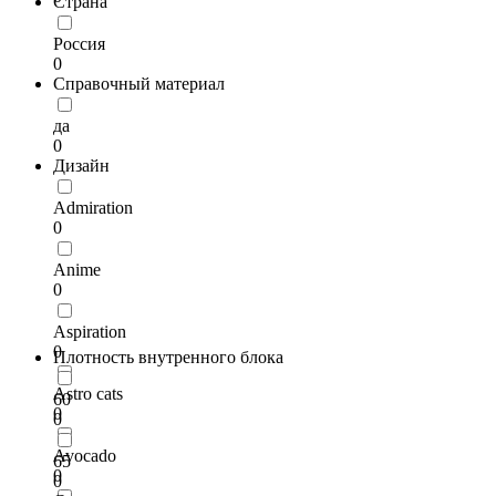
Страна
Россия
0
Справочный материал
да
0
Дизайн
Admiration
0
Anime
0
Aspiration
0
Плотность внутренного блока
Astro cats
60
0
0
Avocado
65
0
0