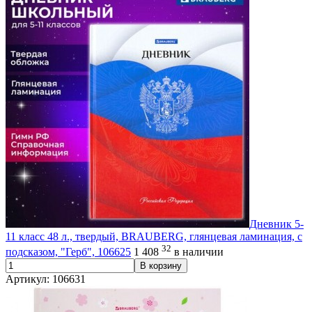
Дневник 5-
11 класс 48 л., твердый, BRAUBERG, глянцевая ламинация, с
32
подсказом, "Герб", 106625
1 408
в наличии
В корзину
Артикул: 106631