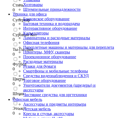
Хозтовары
Стиль
Штемпельные принадлежности
0
Техника для офиса
Банковское оборудование
Суперкар
Бытовая техника и водораздача
0
Интерактивное оборудование
Калькуляторы
Суровый Кот
Ламинаторы и расходные материалы
0
Офисная телефония
Переплетные машины и материалы для переплета
Ты-Гы-Дык
Принтеры, МФУ, сканеры
0
Проекционное оборудование
Расходные материалы
Футбол
Резаки для бумаги
0
Смартфоны и мобильные телефоны
Средства видеонаблюдения и СКУД
Цветы
Торговое оборудование
0
Уничтожители документов (шредеры) и
аксессуары
Штош
Чистящие средства для оргтехники
0
Офисная мебель
Аксессуары и предметы интерьера
Это кот
Детская мебель
0
Кресла и стулья, аксессуары