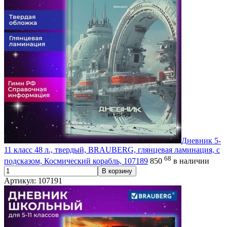
Дневник 5-
11 класс 48 л., твердый, BRAUBERG, глянцевая ламинация, с
68
подсказом, Космический корабль, 107189
850
в наличии
В корзину
Артикул: 107191