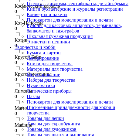
Грамоты, дипломы, сертификаты, дизайн-бумага
Космический корабль
Книги бухгалтерские и журналы регистрации
0
Конверты и пакеты
Пенокартон для моделирования и печати
Кот-Непоседа
Рулоны для кассовых аппаратов, терминалов,
0
банкоматов и тахографов
Школьная бумажная продукция
Котик
Этикетки и ценники
0
Творчество и хобби
Бумага и картон
Крутой Байк
Декорирование
0
Книги для творчества
Материалы для творчества
Крутой мотоцикл
Моделирование
0
Наборы для творчества
Нумизматика
Лимоны
Оптические приборы
0
Пазлы
Пенокартон для моделирования и печати
Письменные принадлежности для хобби и
Магия
творчества
0
Товары для лепки
Товары для скрапбукинга
Машина
Товары для художников
0
Товары для шитья и вышивания