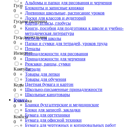
Альбомы и папки для рисования и черчения
Гуси
Блокноты и записные книжки
0
Дневники школьные, расписание уроков
Доски для классов и аудиторий
Гусыня-балерина
Карты, атласы, глобусы
0
Книги, пособия для подготовки к школе и учебно-
методическая литература
Гусь-джентльмен
Мебель для школы
0
Папки и сумки для тетрадей, уроков труда
Пеналы
Интернет
Принадлежности для рисования
0
Принадлежности для черчения
Рюкзаки, ранцы, сумки
Кактусы
Тетради
0
Товары для лепки
Товары для обучения
Цветная бумага и картон
Кеды
Школьно-письменные принадлежности
0
Школьные канцтовары
Бумага
Классика
Бланки бухгалтерские и медицинские
0
Блоки для записей, закладки
Бумага для оргтехники
Кокосы
Бумага для офисной техники
0
Бумага для чертежных и копировальных работ