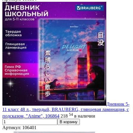
Дневник 5-
11 класс 48 л., твердый, BRAUBERG, глянцевая ламинация, с
54
подсказом, "Anime", 106864
218
в наличии
В корзину
Артикул: 106401