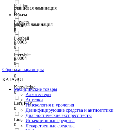
Fashion
глянцевая ламинация
0
0
Объем
Flowers
матовая ламинация
0.0002
0
0
0
Football
0.0003
0
0
Freestyle
0.0004
0
0
Сбросить параметры
Fruits
0
КАТАЛОГ
Knowledge
Медицинские товары
0
Алкотестеры
Аптечки
Let's Play
Гинекология и урология
0
Дезинфицирующие средства и антисептики
Диагностические экспресс-тесты
Lion
Инъекционные средства
0
Лекарственные средства