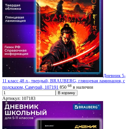
Дневник 5-
11 класс 48 л., твердый, BRAUBERG, глянцевая ламинация, с
68
подсказом, Самурай, 107191
850
в наличии
В корзину
Артикул: 107183