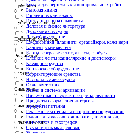
Бумага для чертежных и копировальных работ
Приставка
Бытовая химия
0
Гигиенические товары
Государственная символика
Пушистые Сердечки
Деловая и бизнес литература
0
Деловые аксессуары
Демооборудование
Пушистый мечтатель
Ежедневники, планинги, органайзеры, календари
0
Канцелярские мелочи
Карты географические, атласы, глобусы
Российский
Клейкие ленты канцелярские и диспенсеры
0
Клеящие средства
Конторское оборудование
Самурай
Корректирующие средства
0
Настольные аксессуары
Офисная техника
Символика
Папки и системы архивации
0
Письменные и чертежные принадлежности
Предметы оформления интерьера
Символика 2
Продукты питания
0
Рекламные материалы и торговое оборудование
Рулоны для кассовых аппаратов, терминалов,
Сладкая Жизнь
банкоматов и тахографов
0
Сумки и рюкзаки деловые
Упаковка