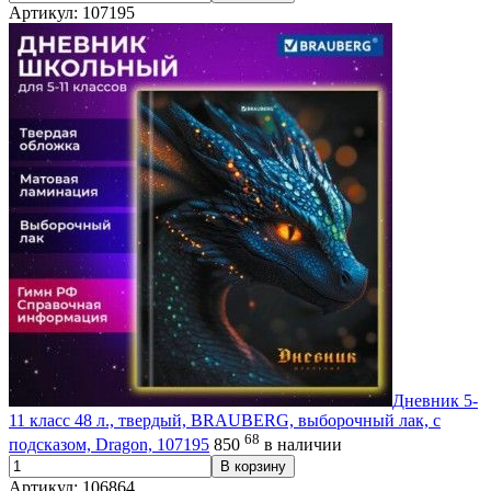
Артикул: 107195
Дневник 5-
11 класс 48 л., твердый, BRAUBERG, выборочный лак, с
68
подсказом, Dragon, 107195
850
в наличии
В корзину
Артикул: 106864