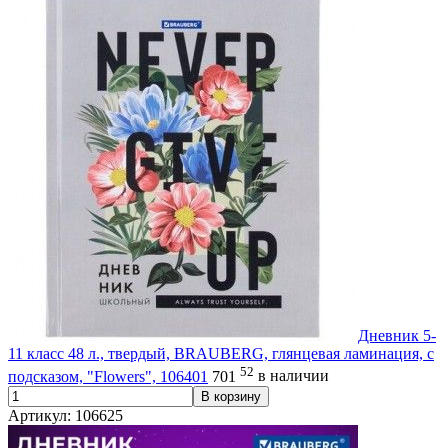
Дневник 5-
11 класс 48 л., твердый, BRAUBERG, глянцевая ламинация, с
52
подсказом, "Flowers", 106401
701
в наличии
В корзину
Артикул: 106625