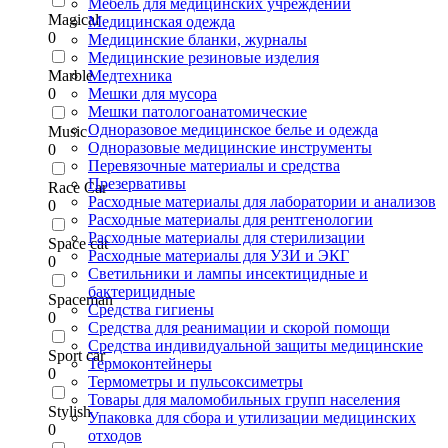
Мебель для медицинских учреждений
Magical
Медицинская одежда
0
Медицинские бланки, журналы
Медицинские резиновые изделия
Marble
Медтехника
0
Мешки для мусора
Мешки патологоанатомические
Одноразовое медицинское белье и одежда
Music
Одноразовые медицинские инструменты
0
Перевязочные материалы и средства
Презервативы
Race Car
Расходные материалы для лаборатории и анализов
0
Расходные материалы для рентгенологии
Расходные материалы для стерилизации
Space cat
Расходные материалы для УЗИ и ЭКГ
0
Светильники и лампы инсектицидные и
бактерицидные
Spaceman
Средства гигиены
0
Средства для реанимации и скорой помощи
Средства индивидуальной защиты медицинские
Sport car
Термоконтейнеры
0
Термометры и пульсоксиметры
Товары для маломобильных групп населения
Stylish
Упаковка для сбора и утилизации медицинских
0
отходов