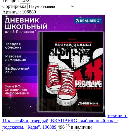
Товаров
Сортировка
Артикул: 106889
Дневник 5-
11 класс 48 л., твердый, BRAUBERG, выборочный лак, с
23
подсказом, "Кеды", 106889
496
в наличии