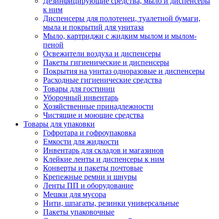
Дезинфицирующие средства, мыло и диспенсеры
к ним
Диспенсеры для полотенец, туалетной бумаги,
мыла и покрытий для унитаза
Мыло, картриджи с жидким мылом и мылом-
пеной
Освежители воздуха и диспенсеры
Пакеты гигиенические и диспенсеры
Покрытия на унитаз одноразовые и диспенсеры
Расходные гигиенические средства
Товары для гостиниц
Уборочный инвентарь
Хозяйственные принадлежности
Чистящие и моющие средства
Товары для упаковки
Гофротара и гофроупаковка
Емкости для жидкости
Инвентарь для складов и магазинов
Клейкие ленты и диспенсеры к ним
Конверты и пакеты почтовые
Крепежные ремни и шнуры
Ленты ПП и оборудование
Мешки для мусора
Нити, шпагаты, резинки универсальные
Пакеты упаковочные