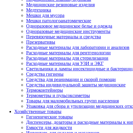
Медицинские резиновые изделия
Медтехника
Мешки для мусора
Мешки патологоанатомические
Одноразовое медицинское белье и одежда
Одноразовые медицинские инструменты
Перевязочные материалы и средства
Презервативы
Расходные материалы для лаборатории и анализов
Расходные материалы для рентгенологии
Расходные материалы для стерилизации
Расходные материалы для УЗИ и ЭКГ
Светильники и лампы инсектицидные и бактерици
Средства гигиены
Средства для реанимации и скорой помощи
Средства индивидуальной защиты медицинские
Термоконтейнеры
Термометры и пульсоксиметры
Товары для маломобильных групп населения
Упаковка для сбора и утилизации медицинских отх
Хозяйственные товары
Гигиенические товары
Диспенсеры, дозаторы и расходные материалы к ни
Емкости для жидкости
Инвентарь для складов и магазинов