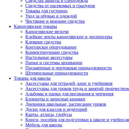
Средства защиты и спецодежда
Средства от насекомых и грызунов
Товары для гостиниц
Уход за обувью и одеждой
Чистящие и моющие средства
Канцелярские товары
Канцелярские мелочи
Клейкие ленты канцелярские и диспенсеры
Клеящие средства
Конторское оборудование
Корректирующие средства
Настольные аксессуары
Папки и системы архивации
Письменные и чертежные принадлежности
Штемпельные принадлежности
Товары для школы
Аксессуары для тетрадей, книг и учебников
Аксессуары для уроков труда и занятий творчество
Альбомы и папки для рисования и черчения
Блокноты и записные книжки
Дневники школьные, расписание уроков
Доски для классов и аудиторий
Карты, атласы, глобусы
Книги, пособия для подготовки к школе и учебно-м
Мебель для школы