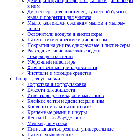
Дезинфицирующие средства, мыло и диспенсеры
к ним
Диспенсеры для полотенец, туалетной бумаги,
мыла и покрытий для унитаза
Мыло, картриджи с жидким мылом и мылом-
пеной
Освежители воздуха и диспенсеры
Пакеты гигиенические и диспенсеры
Покрытия на унитаз одноразовые и диспенсеры
Расходные гигиенические средства
Товары для гостиниц
Уборочный инвентарь
Хозяйственные принадлежности
Чистящие и моющие средства
Товары для упаковки
Гофротара и гофроупаковка
Емкости для жидкости
Инвентарь для складов и магазинов
Клейкие ленты и диспенсеры к ним
Конверты и пакеты почтовые
Крепежные ремни и шнуры
Ленты ПП и оборудование
Мешки для мусора
Нити, шпагаты, резинки универсальные
Пакеты упаковочные