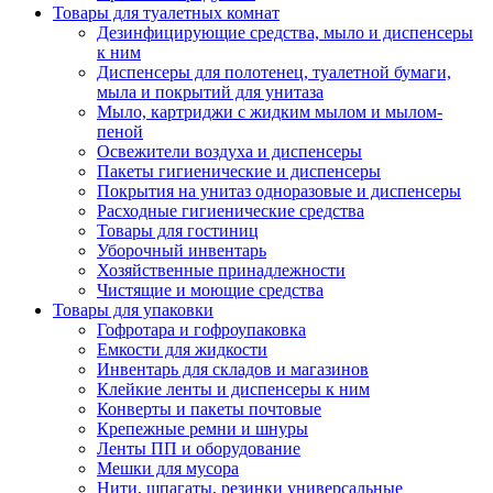
Товары для туалетных комнат
Дезинфицирующие средства, мыло и диспенсеры
к ним
Диспенсеры для полотенец, туалетной бумаги,
мыла и покрытий для унитаза
Мыло, картриджи с жидким мылом и мылом-
пеной
Освежители воздуха и диспенсеры
Пакеты гигиенические и диспенсеры
Покрытия на унитаз одноразовые и диспенсеры
Расходные гигиенические средства
Товары для гостиниц
Уборочный инвентарь
Хозяйственные принадлежности
Чистящие и моющие средства
Товары для упаковки
Гофротара и гофроупаковка
Емкости для жидкости
Инвентарь для складов и магазинов
Клейкие ленты и диспенсеры к ним
Конверты и пакеты почтовые
Крепежные ремни и шнуры
Ленты ПП и оборудование
Мешки для мусора
Нити, шпагаты, резинки универсальные