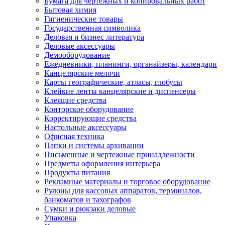
Бумага для чертежных и копировальных работ
Бытовая химия
Гигиенические товары
Государственная символика
Деловая и бизнес литература
Деловые аксессуары
Демооборудование
Ежедневники, планинги, органайзеры, календари
Канцелярские мелочи
Карты географические, атласы, глобусы
Клейкие ленты канцелярские и диспенсеры
Клеящие средства
Конторское оборудование
Корректирующие средства
Настольные аксессуары
Офисная техника
Папки и системы архивации
Письменные и чертежные принадлежности
Предметы оформления интерьера
Продукты питания
Рекламные материалы и торговое оборудование
Рулоны для кассовых аппаратов, терминалов,
банкоматов и тахографов
Сумки и рюкзаки деловые
Упаковка