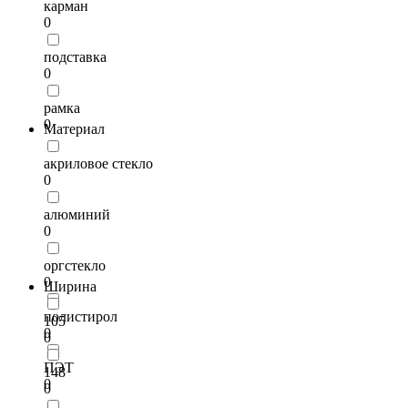
карман
0
подставка
0
рамка
0
Материал
акриловое стекло
0
алюминий
0
оргстекло
0
Ширина
полистирол
105
0
0
ПЭТ
148
0
0