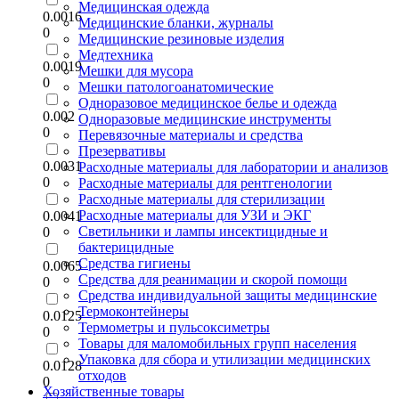
Медицинская одежда
0.0016
Медицинские бланки, журналы
0
Медицинские резиновые изделия
Медтехника
0.0019
Мешки для мусора
0
Мешки патологоанатомические
Одноразовое медицинское белье и одежда
0.002
Одноразовые медицинские инструменты
0
Перевязочные материалы и средства
Презервативы
0.0031
Расходные материалы для лаборатории и анализов
0
Расходные материалы для рентгенологии
Расходные материалы для стерилизации
Расходные материалы для УЗИ и ЭКГ
0.0041
Светильники и лампы инсектицидные и
0
бактерицидные
Средства гигиены
0.0065
Средства для реанимации и скорой помощи
0
Средства индивидуальной защиты медицинские
Термоконтейнеры
0.0125
Термометры и пульсоксиметры
0
Товары для маломобильных групп населения
Упаковка для сбора и утилизации медицинских
0.0128
отходов
0
Хозяйственные товары