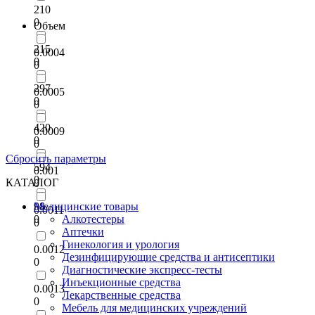
210
0
Объем
215
0.0004
0
0
297
0.0005
0
0
420
0.0009
0
0
Сбросить параметры
594
0.001
0
КАТАЛОГ
0
98
Медицинские товары
0.0011
0
Алкотестеры
0
Аптечки
Гинекология и урология
0.0012
Дезинфицирующие средства и антисептики
0
Диагностические экспресс-тесты
Инъекционные средства
0.0013
Лекарственные средства
0
Мебель для медицинских учреждений