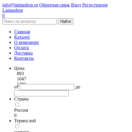
info@laimashop.ru
Обратная связь
Вход
Регистрация
Laimashop
0
Найти
Главная
Каталог
О компании
Оплата
Доставка
Контакты
Цена
893
1047
1201
от
до
Страна
Россия
0
Термослой
наружу