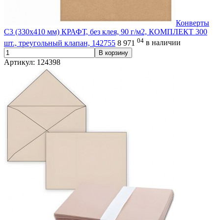
Конверты
С3 (330х410 мм) КРАФТ, без клея, 90 г/м2, КОМПЛЕКТ 300
04
шт., треугольный клапан, 142755
8 971
в наличии
В корзину
Артикул: 124398