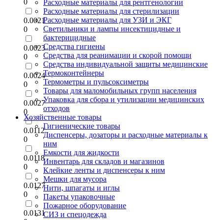
0
Расходные материалы для рентгенологии
Расходные материалы для стерилизации
Расходные материалы для УЗИ и ЭКГ
0.0021
Светильники и лампы инсектицидные и
0
бактерицидные
Средства гигиены
0.0023
Средства для реанимации и скорой помощи
0
Средства индивидуальной защиты медицинские
Термоконтейнеры
0.0024
Термометры и пульсоксиметры
0
Товары для маломобильных групп населения
Упаковка для сбора и утилизации медицинских
0.0027
отходов
0
Хозяйственные товары
Гигиенические товары
0.0112
Диспенсеры, дозаторы и расходные материалы к
0
ним
Емкости для жидкости
0.0118
Инвентарь для складов и магазинов
0
Клейкие ленты и диспенсеры к ним
Мешки для мусора
0.0127
Нити, шпагаты и иглы
0
Пакеты упаковочные
Пожарное оборудование
0.0131
СИЗ и спецодежда