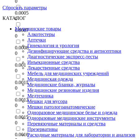
0
Сбросить параметры
0.0005
КАТАЛОГ
0
Медицинские товары
0.0007
Алкотестеры
0
Аптечки
Гинекология и урология
0.0008
Дезинфицирующие средства и антисептики
0
Диагностические экспресс-тесты
Инъекционные средства
0.001
Лекарственные средства
0
Мебель для медицинских учреждений
Медицинская одежда
0.0011
Медицинские бланки, журналы
0
Медицинские резиновые изделия
Медтехника
0.0012
Мешки для мусора
0
Мешки патологоанатомические
Одноразовое медицинское белье и одежда
0.0015
Одноразовые медицинские инструменты
0
Перевязочные материалы и средства
Презервативы
0.0016
Расходные материалы для лаборатории и анализов