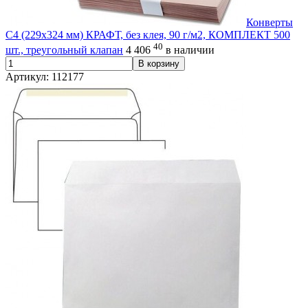
Конверты
С4 (229х324 мм) КРАФТ, без клея, 90 г/м2, КОМПЛЕКТ 500
40
шт., треугольный клапан
4 406
в наличии
В корзину
Артикул: 112177