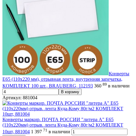
Конверты
Е65 (110х220 мм), отрывная лента, внутренняя запечатка,
89
КОМПЛЕКТ 100 шт., BRAUBERG, 112193
360
в наличии
В корзину
Артикул: 881004
Конверты маркир. ПОЧТА РОССИИ "литера А" E65
(110х220мм) отрыв. лента Куда-Кому 80г/м2 КОМПЛЕКТ
71
10шт, 881004
1 397
в наличии