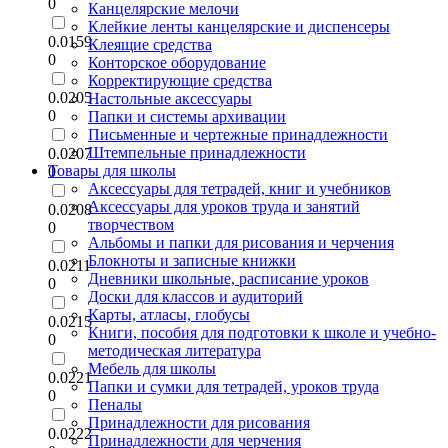
0
Канцелярские мелочи
Клейкие ленты канцелярские и диспенсеры
0.0159
Клеящие средства
0
Конторское оборудование
Корректирующие средства
0.0205
Настольные аксессуары
0
Папки и системы архивации
Письменные и чертежные принадлежности
Штемпельные принадлежности
0.0207
Товары для школы
0
Аксессуары для тетрадей, книг и учебников
Аксессуары для уроков труда и занятий
0.0208
творчеством
0
Альбомы и папки для рисования и черчения
Блокноты и записные книжки
0.0211
Дневники школьные, расписание уроков
0
Доски для классов и аудиторий
Карты, атласы, глобусы
0.0215
Книги, пособия для подготовки к школе и учебно-
0
методическая литература
Мебель для школы
0.0221
Папки и сумки для тетрадей, уроков труда
0
Пеналы
Принадлежности для рисования
0.0222
Принадлежности для черчения