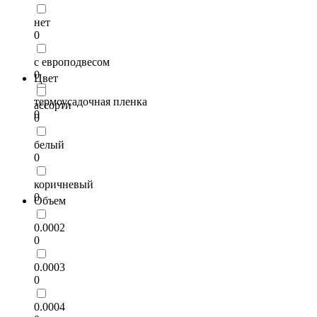
нет
0
с европодвесом
0
Цвет
термоусадочная пленка
ассорти
0
0
белый
0
коричневый
0
Объем
0.0002
0
0.0003
0
0.0004