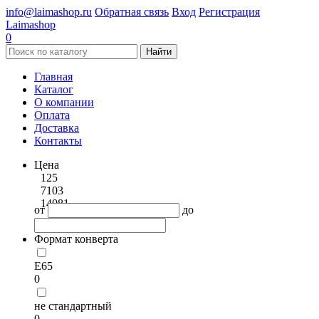
info@laimashop.ru
Обратная связь
Вход
Регистрация
Laimashop
0
Найти
Главная
Каталог
О компании
Оплата
Доставка
Контакты
Цена
125
7103
14081
от
до
Формат конверта
Е65
0
не стандартный
0