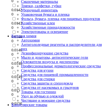
0
Смазочные материалы
Тряпки, салфетки, губки
0.0142
Уборочный инвентарь
0
Упаковочная бумага и пленка
Фольга, бумага, пленка для пищевых продуктов
Хозяйственные клеи
0.0143
Хозяйственные принадлежности
0
Электротовары и освещение
Бытовая химия
0.0144
Автохимия
0
Антигололедные реагенты и распределители для
них
0.0146
Дезинфицирующие средства
0
Мыло и дозаторы, антисептические гели
Освежители воздуха и диспенсеры
0.0148
Профессиональные дерматологические средства
0
Средства для кухни
Средства для пищевой промышленности
0.0149
Средства для стирки
0
Средства защиты и спецодежда
Средства от насекомых и грызунов
0.015
Товары для гостиниц
0
Уход за обувью и одеждой
Чистящие и моющие средства
0.0156
Канцелярские товары