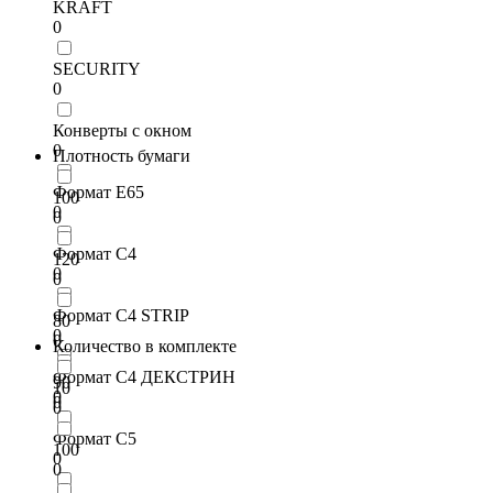
KRAFT
0
SECURITY
0
Конверты с окном
0
Плотность бумаги
Формат Е65
100
0
0
Формат С4
120
0
0
Формат С4 STRIP
80
0
0
Количество в комплекте
Формат С4 ДЕКСТРИН
90
10
0
0
0
Формат С5
100
0
0