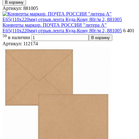
В корзину
Артикул: 881005
Конверты маркир. ПОЧТА РОССИИ "литера А"
E65(110х220мм) отрыв.лента Куда-Кому 80г/м 2, 881005
6 401
59
в наличии
В корзину
Артикул: 112174