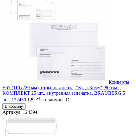
Конверты
Е65 (110х220 мм), отрывная лента, "Куда-Кому", 80 г/м2,
КОМПЛЕКТ 25 шт., внутренняя запечатка, BRAUBERG 5
54
шт., 122450
129
в наличии
В корзину
Артикул: 124394