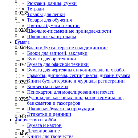
0
Рюкзаки, ранцы, сумки
Тетради
0.0235
Товары для лепки
0
Товары для обучения
Цветная бумага и картон
0.0239
Школьно-письменные принадлежности
0
Школьные канцтовары
Бумага
0.0244
Бланки бухгалтерские и медицинские
0
Блоки для записей, закладки
Бумага для оргтехники
Бумага для офисной техники
0.032
Бумага для чертежных и копировальных работ
0
Грамоты, дипломы, сертификаты, дизайн-бумага
Книги бухгалтерские и журналы регистрации
0.0323
Конверты и пакеты
0
Пенокартон для моделирования и печати
Рулоны для кассовых аппаратов, терминалов,
0.0325
банкоматов и тахографов
0
Школьная бумажная продукция
Этикетки и ценники
0.0431
Творчество и хобби
0
Бумага и картон
Декорирование
0.0469
Книги для творчества