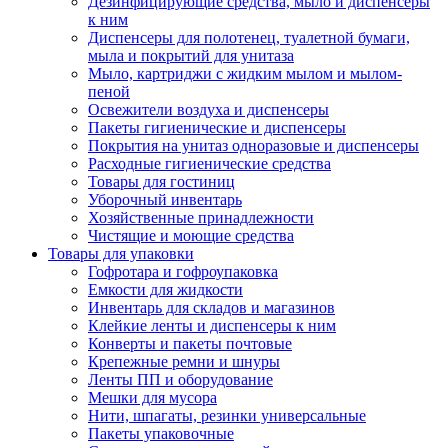
Дезинфицирующие средства, мыло и диспенсеры
к ним
Диспенсеры для полотенец, туалетной бумаги,
мыла и покрытий для унитаза
Мыло, картриджи с жидким мылом и мылом-
пеной
Освежители воздуха и диспенсеры
Пакеты гигиенические и диспенсеры
Покрытия на унитаз одноразовые и диспенсеры
Расходные гигиенические средства
Товары для гостиниц
Уборочный инвентарь
Хозяйственные принадлежности
Чистящие и моющие средства
Товары для упаковки
Гофротара и гофроупаковка
Емкости для жидкости
Инвентарь для складов и магазинов
Клейкие ленты и диспенсеры к ним
Конверты и пакеты почтовые
Крепежные ремни и шнуры
Ленты ПП и оборудование
Мешки для мусора
Нити, шпагаты, резинки универсальные
Пакеты упаковочные