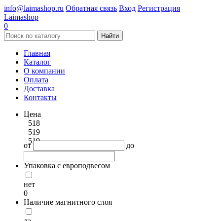
info@laimashop.ru
Обратная связь
Вход
Регистрация
Laimashop
0
Найти
Главная
Каталог
О компании
Оплата
Доставка
Контакты
Цена
518
519
519
от
до
Упаковка с европодвесом
нет
0
Наличие магнитного слоя
да