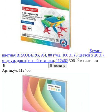
Бумага
цветная BRAUBERG, А4, 80 г/м2, 100 л., (5 цветов х 20 л.),
46
медиум, для офисной техники, 112462
306
в наличии
В корзину
Артикул: 112460