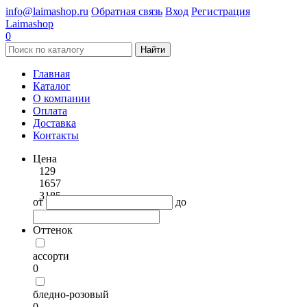
info@laimashop.ru
Обратная связь
Вход
Регистрация
Laimashop
0
Найти
Главная
Каталог
О компании
Оплата
Доставка
Контакты
Цена
129
1657
3185
от
до
Оттенок
ассорти
0
бледно-розовый
0