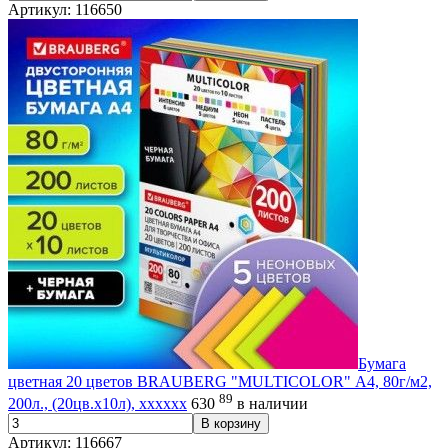
Артикул: 116650
Бумага
цветная 20 цветов BRAUBERG "MULTICOLOR" А4, 80г/м2,
89
200л., (20цв.x10л), хххххх
630
в наличии
В корзину
Артикул: 116667