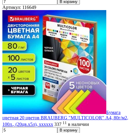
В корзину
Артикул: 116649
Бумага
цветная 20 цветов BRAUBERG "MULTICOLOR" А4, 80г/м2,
11
100л., (20цв.x5л), хххххх
337
в наличии
В корзину