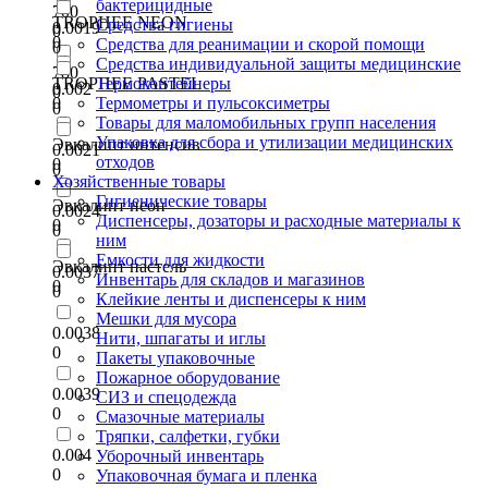
бактерицидные
700
TROPHEE NEON
Средства гигиены
0.0019
0
0
Средства для реанимации и скорой помощи
0
Средства индивидуальной защиты медицинские
780
TROPHEE PASTEL
Термоконтейнеры
0.002
0
0
Термометры и пульсоксиметры
0
Товары для маломобильных групп населения
Упаковка для сбора и утилизации медицинских
Эвкалипт интенсив
0.0021
отходов
0
0
Хозяйственные товары
Гигиенические товары
Эвкалипт неон
0.0024
Диспенсеры, дозаторы и расходные материалы к
0
0
ним
Емкости для жидкости
Эвкалипт пастель
0.0037
Инвентарь для складов и магазинов
0
0
Клейкие ленты и диспенсеры к ним
Мешки для мусора
0.0038
Нити, шпагаты и иглы
0
Пакеты упаковочные
Пожарное оборудование
0.0039
СИЗ и спецодежда
0
Смазочные материалы
Тряпки, салфетки, губки
0.004
Уборочный инвентарь
0
Упаковочная бумага и пленка