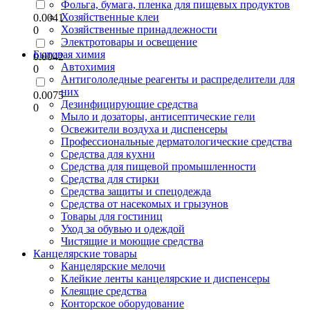
Фольга, бумага, пленка для пищевых продуктов
Хозяйственные клеи
0.0041
Хозяйственные принадлежности
0
Электротовары и освещение
Бытовая химия
0.0042
Автохимия
0
Антигололедные реагенты и распределители для
них
0.0075
Дезинфицирующие средства
0
Мыло и дозаторы, антисептические гели
Освежители воздуха и диспенсеры
Профессиональные дерматологические средства
Средства для кухни
Средства для пищевой промышленности
Средства для стирки
Средства защиты и спецодежда
Средства от насекомых и грызунов
Товары для гостиниц
Уход за обувью и одеждой
Чистящие и моющие средства
Канцелярские товары
Канцелярские мелочи
Клейкие ленты канцелярские и диспенсеры
Клеящие средства
Конторское оборудование