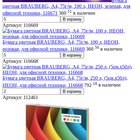
Бумага
цветная BRAUBERG, А4, 75г/м, 100 л, НЕОН, зеленая, для
51
офисной техники, 116671
360
в наличии
В корзину
Артикул: 116669
Бумага цветная BRAUBERG, А4, 75г/м, 100 л, НЕОН,
50
розовая, для офисной техники, 116669
360
в наличии
В корзину
Артикул: 116668
Бумага цветная BRAUBERG, А4, 75г/м, 250 л, (5цв.х50л),
18
НЕОН, для офисной техники, 116668
792
в наличии
В корзину
Артикул: 112461