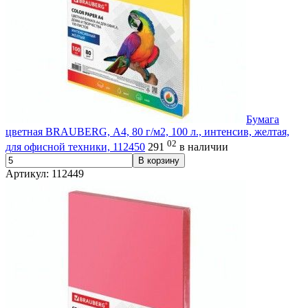
Бумага
цветная BRAUBERG, А4, 80 г/м2, 100 л., интенсив, желтая,
02
для офисной техники, 112450
291
в наличии
В корзину
Артикул: 112449