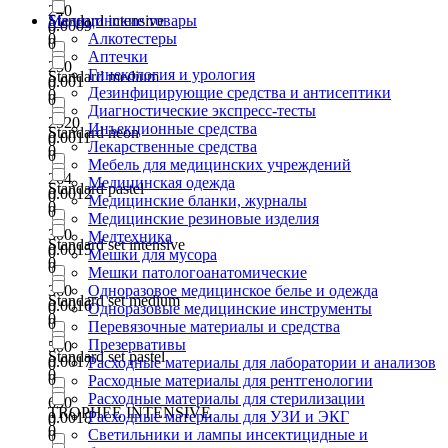
240
Standard intensive
Медицинские товары
0.0009
0
0
Алкотестеры
0
Аптечки
250
Гинекология и урология
Standard medium
0.001
0
Дезинфицирующие средства и антисептики
0
0
Диагностические экспресс-тесты
2520
Инъекционные средства
Standard neon
0.0011
0
Лекарственные средства
0
0
Мебель для медицинских учреждений
264
Медицинская одежда
Standard pastel
0.0012
0
Медицинские бланки, журналы
0
0
Медицинские резиновые изделия
300
Медтехника
Standard set intensive
0.0015
0
Мешки для мусора
0
0
Мешки патологоанатомические
360
Одноразовое медицинское белье и одежда
Standard set medium
0.0016
0
Одноразовые медицинские инструменты
0
0
Перевязочные материалы и средства
Презервативы
500
Standard set pastel
0.0017
Расходные материалы для лаборатории и анализов
0
0
0
Расходные материалы для рентгенологии
Расходные материалы для стерилизации
650
TROPHEE INTENSIVE
Расходные материалы для УЗИ и ЭКГ
0.0018
0
0
Светильники и лампы инсектицидные и
0