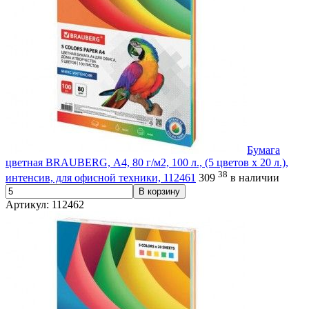
Бумага
цветная BRAUBERG, А4, 80 г/м2, 100 л., (5 цветов х 20 л.),
38
интенсив, для офисной техники, 112461
309
в наличии
В корзину
Артикул: 112462